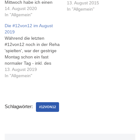
Mittwoch habe ich einen
13. August 2015
leicht verkürzten Arbeitstag
14. August 2020
In "Allgemein"
gehabt, und dann einen
In "Allgemein"
Freund in Hannover
Die #12von12 im August
getroffen. Da ich momentan
2019
Strohwitwer bin, kümmere
Während die letzten
ich mich morgens um Chips
#12von12 noch in der Reha
und Cola, sie mögen
'spielten', war der gestrige
inbesondere die…
Montag schon ein fast
normaler Tag - inkl. des
Restferienprogramms
13. August 2019
'Fussballschule Hannover
In "Allgemein"
96', Mittagessen und
Waffeln mit den Kindern,
Heimwerken (na gut, nur 1
Nagel musste in eine
Schlagwörter:
Wand), und nochmal
#12VON12
Fussball, aber eher passiv -
also im…