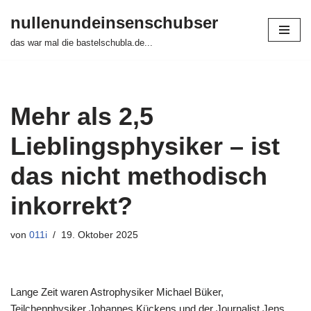
nullenundeinsenschubser
Zum
das war mal die bastelschubla.de...
Inhalt
springen
Mehr als 2,5
Lieblingsphysiker – ist
das nicht methodisch
inkorrekt?
von
011i
19. Oktober 2025
Lange Zeit waren Astrophysiker Michael Büker,
Teilchenphysiker Johannes Kückens und der Journalist Jens