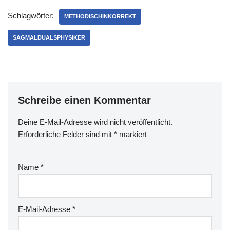
ich damit nicht allein) würde
Schlagwörter:
diese Tasse ja kaufen...
METHODISCHINKORREKT
Ebenfalls…
SAGMALDUALSPHYSIKER
Schreibe einen Kommentar
Deine E-Mail-Adresse wird nicht veröffentlicht.
Erforderliche Felder sind mit
*
markiert
Name
*
E-Mail-Adresse
*