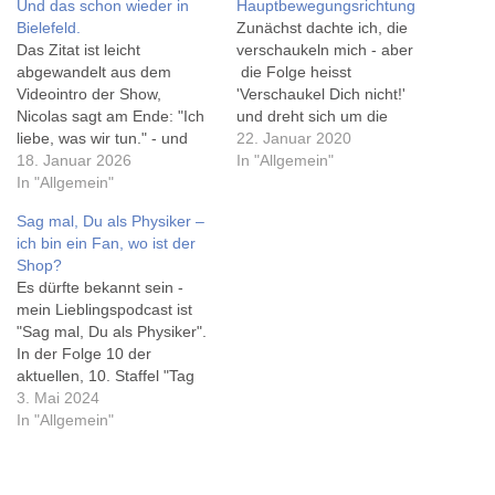
Und das schon wieder in
Hauptbewegungsrichtung
Bielefeld.
Zunächst dachte ich, die
Das Zitat ist leicht
verschaukeln mich - aber
abgewandelt aus dem
die Folge heisst
Videointro der Show,
'Verschaukel Dich nicht!'
Nicolas sagt am Ende: "Ich
und dreht sich um die
liebe, was wir tun." - und
Physik von Spielgeräten,
22. Januar 2020
das merkt man Dr. Reinhard
18. Januar 2026
insbesondere auf
In "Allgemein"
Remfort und Dr. Nicolas
In "Allgemein"
Spielplätzen. 'Drehen'
Wöhrl, besser bekannt als
übrigens auch im Wortsinn!
Sag mal, Du als Physiker –
'Methodisch inkorrekt', an.
Und die etwas sperrige
ich bin ein Fan, wo ist der
Von der ersten Minute an
Überschrift ist eigentlich
Shop?
macht es Spaß, den beiden
eines dieser Spielzeuge mit
Es dürfte bekannt sein -
zuzusehen - bislang…
einer richtig dicken Feder
mein Lieblingspodcast ist
drunter, auf denen wir
"Sag mal, Du als Physiker".
hoffentlich…
In der Folge 10 der
aktuellen, 10. Staffel "Tag
der Einheit" sprach
3. Mai 2024
Johannes vom nicht
In "Allgemein"
existierenden Fanshop, als
er eine Tasse beschrieb.
Also, ich (und vermutlich bin