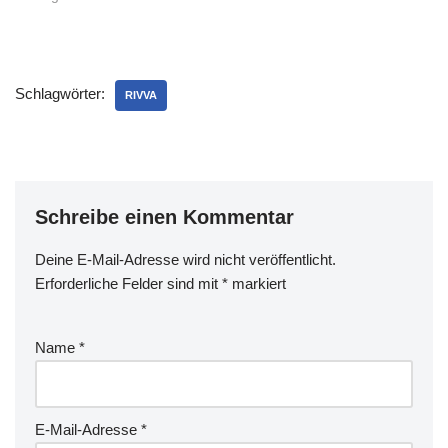
und seit heute bin…
auch nochetwas leichter,
erstmal 'nur' monatlich zu
spenden.
Schlagwörter:
RIVVA
Schreibe einen Kommentar
Deine E-Mail-Adresse wird nicht veröffentlicht.
Erforderliche Felder sind mit
*
markiert
Name
*
E-Mail-Adresse
*