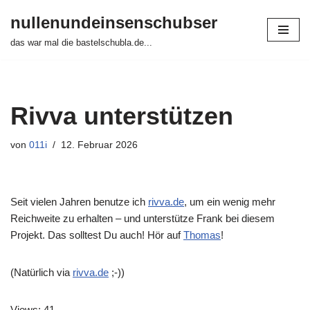
nullenundeinsenschubser
Zum
das war mal die bastelschubla.de...
Inhalt
springen
Rivva unterstützen
von
011i
12. Februar 2026
Seit vielen Jahren benutze ich
rivva.de
, um ein wenig mehr
Reichweite zu erhalten – und unterstütze Frank bei diesem
Projekt. Das solltest Du auch! Hör auf
Thomas
!
(Natürlich via
rivva.de
;-))
Views: 41