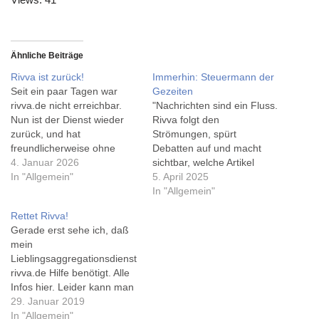
Ähnliche Beiträge
Rivva ist zurück!
Immerhin: Steuermann der
Seit ein paar Tagen war
Gezeiten
rivva.de nicht erreichbar.
"Nachrichten sind ein Fluss.
Nun ist der Dienst wieder
Rivva folgt den
zurück, und hat
Strömungen, spürt
freundlicherweise ohne
Debatten auf und macht
direkte Verlinkung schon
4. Januar 2026
sichtbar, welche Artikel
meinen Beitrag zum
In "Allgemein"
Wellen schlagen." und
5. April 2025
heutigen Digital
folgerichtig benennt Frank
In "Allgemein"
Indipendence Day 'in den
Westphal "Deckmatrose der
Rettet Rivva!
Fluss geworfen'... Grund für
Höffnung", "Steuermann der
Gerade erst sehe ich, daß
den Ausfall war wohl ein
Gezeiten" oder
mein
Serverumzug, wie Frank
"Sturmkapitän der Endlosen
Lieblingsaggregationsdienst
Westphal schreibt: "Das
See". Mit einer
rivva.de Hilfe benötigt. Alle
neue Jahr fängt ja toll…
Mitgliedschaft in Steady
Infos hier. Leider kann man
kann man das Projekt
bei jährlicher Zahlung nix
29. Januar 2019
"rivva.de" unterstützen -
sparen, aber so fällt es mir
In "Allgemein"