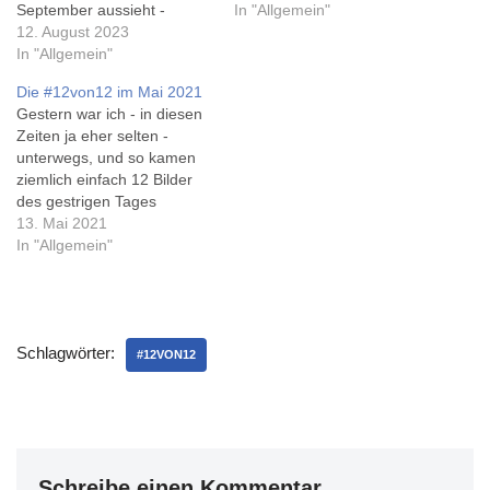
September aussieht -
besonders, denn fast hätte
In "Allgemein"
vielleicht mache ich ja
12. August 2023
ja keine Blogbeiträge mehr
wieder mal mit. Worum es
In "Allgemein"
gegeben... Ein paar Tage
bei #12von12 geht, verrät
Reha hab ich noch vor mir -
Die #12von12 im Mai 2021
wie immer das Quasi-
und wochentags sind halt…
Gestern war ich - in diesen
Original 'Draußen nur
Zeiten ja eher selten -
Kännchen'...
unterwegs, und so kamen
ziemlich einfach 12 Bilder
des gestrigen Tages
zusammen, der mit einem
13. Mai 2021
Covid19-Test für K2 begann
In "Allgemein"
und mit einem
Fernsehabend endete,
Spargel für den Feiertag
(also heute) haben wir auch
Schlagwörter:
gekauft, und wie selten ich
#12VON12
im…
Schreibe einen Kommentar