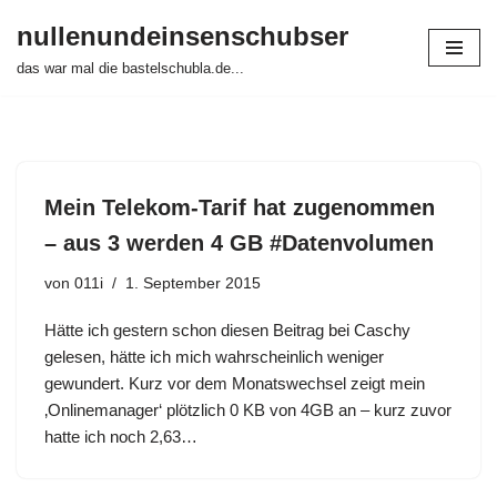
nullenundeinsenschubser
Zum
das war mal die bastelschubla.de...
Inhalt
springen
Mein Telekom-Tarif hat zugenommen
– aus 3 werden 4 GB #Datenvolumen
von
011i
1. September 2015
Hätte ich gestern schon diesen Beitrag bei Caschy
gelesen, hätte ich mich wahrscheinlich weniger
gewundert. Kurz vor dem Monatswechsel zeigt mein
‚Onlinemanager‘ plötzlich 0 KB von 4GB an – kurz zuvor
hatte ich noch 2,63…