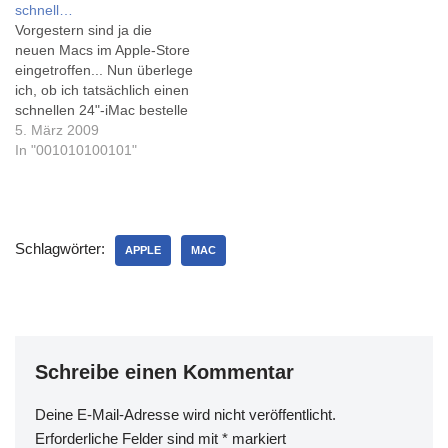
schnell…
Unterricht programmiert
aptgetupdate.de und
Vorgestern sind ja die
haben. Natürlich keinen
fscklog.de. Golem.de
neuen Macs im Apple-Store
echten, und mit 'Grafik'
berichtet auch drüber. Der
eingetroffen... Nun überlege
hatte die
neue Mac…
ich, ob ich tatsächlich einen
Bildschirmausgabe…
schnellen 24"-iMac bestelle
- oder lieber einen
5. März 2009
kleineren, aber langsamen
In "001010100101"
Mac Mini, an den ich dann
zum Beispiel zwei 20"-
Displays anschließe. Geht
das überhaupt? Welche
Schlagwörter:
Kombination würdet ihr
APPLE
MAC
bevorzugen, oder setzt sie
sogar ein?…
Schreibe einen Kommentar
Deine E-Mail-Adresse wird nicht veröffentlicht.
Erforderliche Felder sind mit
*
markiert