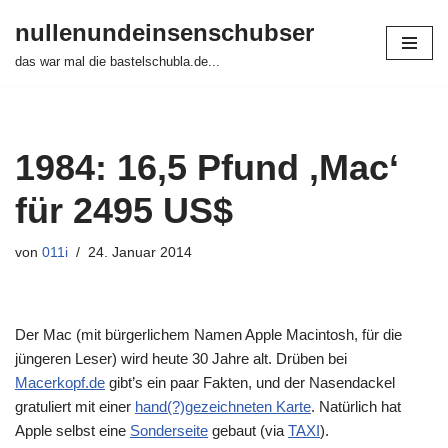
nullenundeinsenschubser
Zum
das war mal die bastelschubla.de...
Inhalt
springen
1984: 16,5 Pfund ‚Mac‘
für 2495 US$
von
011i
24. Januar 2014
Der Mac (mit bürgerlichem Namen Apple Macintosh, für die
jüngeren Leser) wird heute 30 Jahre alt. Drüben bei
Macerkopf.de
gibt’s ein paar Fakten, und der Nasendackel
gratuliert mit einer
hand(?)gezeichneten Karte
. Natürlich hat
Apple selbst eine
Sonderseite
gebaut (via
TAXI
).