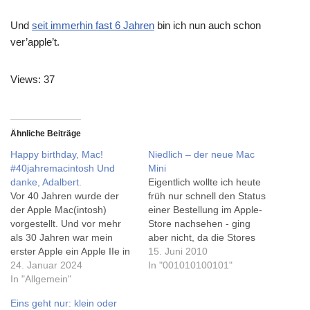
Und
seit immerhin fast 6 Jahren
bin ich nun auch schon
ver’apple’t.
Views: 37
Ähnliche Beiträge
Happy birthday, Mac!
Niedlich – der neue Mac
#40jahremacintosh Und
Mini
danke, Adalbert.
Eigentlich wollte ich heute
Vor 40 Jahren wurde der
früh nur schnell den Status
der Apple Mac(intosh)
einer Bestellung im Apple-
vorgestellt. Und vor mehr
Store nachsehen - ging
als 30 Jahren war mein
aber nicht, da die Stores
erster Apple ein Apple IIe in
offline waren (klar, wenn,
15. Juni 2010
der Schule, auf dem wir in
24. Januar 2024
immer dienstags). Ohne
In "001010100101"
Turbo Pascal 'Niki', einen
In "Allgemein"
große Ankündigung hat
Roboter mit erheblichem
Apple den Mini aktualisiert...
Eins geht nur: klein oder
Linksdrall, im Informatik-
Gemerkt hab ich's erst auf