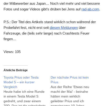
der Mitbewerber aus Japan… Noch viel mehr und viel bessere
Fotos und sogar Videos gibt’s drüben bei Jens auf
rad-ab.com
.
P.S.: Der Titel des Artikels stand wirklich schon während der
Probefahrt fest, nicht erst seit
diesen Meldungen
über
Fahrzeuge, die (teils sehr lange) nach Crashtests Feuer
fingen…
Views: 105
Ähnliche Beiträge
Toyota Prius oder Tesla
Der nächste Prius ist kein
Model S – ein kurzer
Prius.
Vergleich
Aus der Reihe 'Etwas neu
Heute habe ich eine Runde
macht der Mai' - beinahe
in einem Tesla Model S
hätten mein wirklich
gedreht, und zwar einem
geliebter Prius und ich
70D. Das ist die schwächste
gemeinsame 10 Jahre