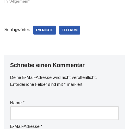
in dem nur 750MB
In "Allgemein"
"ungebremst" zur Verfügung
stehen. Da ich immer mehr
unterwegs bin und zudem
einige WLAN, die ich
Schlagwörter:
genutzt hatte, nicht mehr
EVERNOTE
TELEKOM
zur Verfügung stehen,
wurde es…
Schreibe einen Kommentar
Deine E-Mail-Adresse wird nicht veröffentlicht.
Erforderliche Felder sind mit
*
markiert
Name
*
E-Mail-Adresse
*