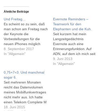
Ähnliche Beiträge
Und Freitag…
Evernote Reminders –
Es scheint so zu sein, daß
Teamwork für den
man schon am Freitag nach
Elephanten und die Kuh.
der Keynote die
Seit kurzem hat mein
Vorbestellungen für die
Langzeitgedächtnis
neuen iPhones möglich
Evernote auch eine
sind, schreibt Macerkopf.de
8. September 2017
Erinnerungsfunktion. Auf
(via rivva.de). Dieses Jahr
In "Allgemein"
ADN, auf dem ich mich seit
habe ich keinen Hinweis
ein paar Tagen auch
9. Juni 2013
von der Telekom auf den
rumtreibe, habe ich einen
In "Allgemein"
Reservierungsservice für
guten Artikel von Raphael
0,75+7=3. Und manchmal
ein neues Premium-
Schöni dazu gefunden, wir
sogar 6.
Handy erhalten, sondern
man's zum Beispiel im
Seit mehreren Monaten
von einem Kollegen ;-) Mal
Studium nutzen kann. Und
reicht das Datenvolumen
sehen, wie sich…
netterweise kann man
meines Mobilfunkvertrages
Evenrote auch mit meinem
nicht mehr aus. Ich hatte
Kurzzeitgedächtnis
einen Telekom Complete M
Rememberthemilk
(For Friends) der Telekom,
18. Juni 2015
kombinieren. Finde…