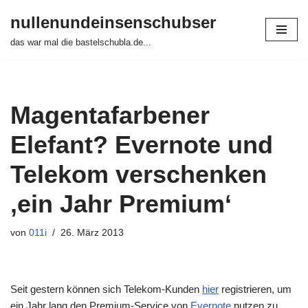
nullenundeinsenschubser
Zum
das war mal die bastelschubla.de...
Inhalt
springen
Magentafarbener
Elefant? Evernote und
Telekom verschenken
‚ein Jahr Premium‘
von
011i
26. März 2013
Seit gestern können sich Telekom-Kunden
hier
registrieren, um
ein Jahr lang den Premium-Service von
Evernote
nutzen zu