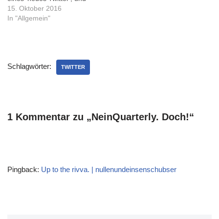
nicht einfach gekauft?
Moellus macht sich so seine
15. Oktober 2016
Gedanken - notfalls führen
In "Allgemein"
wir Twitter als VEP weiter
(für die jüngeren:
volkseigene Plattform, in
Anlehnung an
Schlagwörter:
VEB=Volkseigener Betrieb).
TWITTER
Jack Dorsey
höchstpersönlich nennt auf
engadget.com Twitter…
1 Kommentar zu „NeinQuarterly. Doch!“
Pingback:
Up to the rivva. | nullenundeinsenschubser