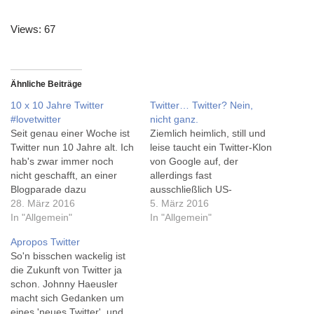
Views: 67
Ähnliche Beiträge
10 x 10 Jahre Twitter
Twitter… Twitter? Nein,
#lovetwitter
nicht ganz.
Seit genau einer Woche ist
Ziemlich heimlich, still und
Twitter nun 10 Jahre alt. Ich
leise taucht ein Twitter-Klon
hab's zwar immer noch
von Google auf, der
nicht geschafft, an einer
allerdings fast
Blogparade dazu
ausschließlich US-
teilzunehmen, die
28. März 2016
Präsidentschaftsanwärtern
5. März 2016
Brandwatch veranstaltet,
In "Allgemein"
zur Verfügung stehe - also
In "Allgemein"
aber erstens sind es dort
den allermeisten meiner
Apropos Twitter
bislang nur 5
Leser wohl nicht. Mehr dazu
So'n bisschen wackelig ist
Teilnehmerinnen, und
im GoogleWatchblog via
die Zukunft von Twitter ja
außerdem ist noch bis Ende
rivva.de - mal sehen, was
schon. Johnny Haeusler
April Zeit. Immerhin hab' ich
das wird, wenn's fertig ist.
macht sich Gedanken um
mal 10 Links zum 10.…
Warum hat man Twitter
eines 'neues Twitter', und