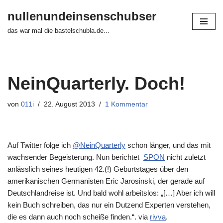
nullenundeinsenschubser
Zum
das war mal die bastelschubla.de...
Inhalt
springen
NeinQuarterly. Doch!
von
011i
22. August 2013
1 Kommentar
Auf Twitter folge ich
@NeinQuarterly
schon länger, und das mit
wachsender Begeisterung. Nun berichtet
SPON
nicht zuletzt
anlässlich seines heutigen 42.(!) Geburtstages über den
amerikanischen Germanisten Eric Jarosinski, der gerade auf
Deutschlandreise ist. Und bald wohl arbeitslos: „[…] Aber ich will
kein Buch schreiben, das nur ein Dutzend Experten verstehen,
die es dann auch noch scheiße finden.“. via
rivva
.