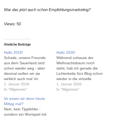
War das jetzt auch schon Empfehlungsmarketing?
Views: 50
Ähnliche Beiträge
Hallo 2018!
Hallo 2026!
Schade, unsere Freunde
Während zuhause der
aus dem Sauerland sind
Weihnachtsbaum noch
schon wieder weg - aber
steht, hab ich gerade die
diesmal wollen wir sie
Lichterkette fürs Blog schon
wirklich auch mal 'im
wieder in die virtuelle
normalen Jahr' besuchen,
1. Januar 2018
Plugin-Kiste gepackt. Und
1. Januar 2026
mal sehen, ob das klappt.
In "Allgemein"
einen Rechenfehler
In "Allgemein"
Im Laufe des Tages wurde
korrigiert, als ich das
Vo essen wir denn heute
es wieder kälter (was
Zahlenwerk fürs neue Jahre
Mittag mal?
eigentlich auch prima ist im
fit gemacht habe... Könnte
Nein, kein Tippfehler -
Winter), dennoch habe ich
ich die Tage eigentlich noch
sondern ein Wortspiel mit
eine Neujahrsrunde auf
weiter für Jahreswechsel