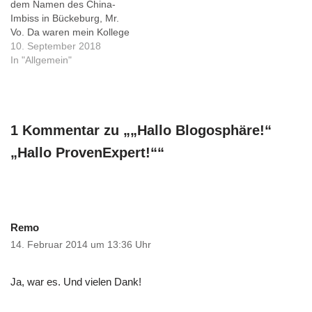
dem Namen des China-
dem…
optimieren - egal, hat ja nun
Imbiss in Bückeburg, Mr.
wieder…
Vo. Da waren mein Kollege
Nick und ich heute -
10. September 2018
zumindest ich war dort
In "Allgemein"
sicher zuletzt vor meiner
Hüft-OP, und die ist im
Oktober 6 Jahre her.
Dennoch wurde ich mit
1 Kommentar zu „„Hallo Blogosphäre!“
'Hallo, auch wieder da?'…
„Hallo ProvenExpert!““
Remo
14. Februar 2014 um 13:36 Uhr
Ja, war es. Und vielen Dank!