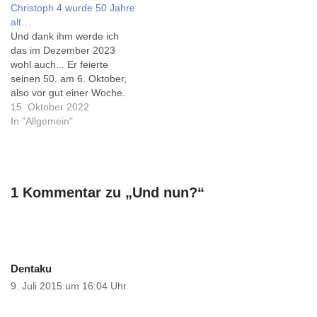
Christoph 4 wurde 50 Jahre
Akkulaufzeit sei allerdings
18.5. noch offen... Wo die
alt…
mit 2 Tagen nicht so gut wie
Lieblingstweets geblieben
Und dank ihm werde ich
das der Vorgängerin... Im
sind? Und die #12von12?
das im Dezember 2023
Prinzip bin ich mit meiner
Und all die anderen
wohl auch... Er feierte
Pebble…
Beiträge? Es…
seinen 50. am 6. Oktober,
also vor gut einer Woche.
Ich komme erst jetzt dazu,
15. Oktober 2022
das mal in einen
In "Allgemein"
Blogbeitrag zu basteln... Auf
Instragram hat mir Tim
Schaarschmidt
(@photos24) erlaubt, sein
1 Kommentar zu „Und nun?“
Foto zu verwenden, als
Christoph 4…
Dentaku
9. Juli 2015 um 16:04 Uhr