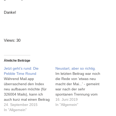
Danke!
Views: 30
Ähnliche Beiträge
Jetzt geht’s rund: Die
Neustart, aber so richtig.
Pebble Time Round
Im letzten Beitrag war noch
Während Mail.app
die Rede von 'etwas neu
überraschend den Index
macht der Mai...' - gemeint
neu aufbauen möchte (für
war nach der sehr
326004 Mails), kann ich
spontanen Trennung vom
auch kurz mal einen Beitrag
Prius ein 'tokioroter' C-HR...
16. Juni 2019
schreiben. Fast hätte ich
24. September 2015
https://www.instagram.com/
In "Allgemein"
sie übersehen, die neue
In "Allgemein"
p/BxmRXhrID76/ Die
Pebble Time Round. Die
Auflösung war ja seit dem