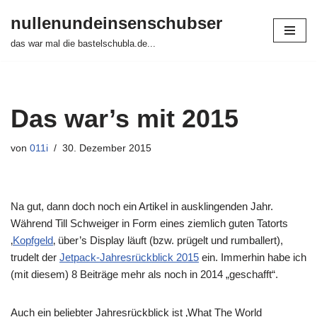
nullenundeinsenschubser
Zum
das war mal die bastelschubla.de...
Inhalt
springen
Das war’s mit 2015
von
011i
30. Dezember 2015
Na gut, dann doch noch ein Artikel in ausklingenden Jahr.
Während Till Schweiger in Form eines ziemlich guten Tatorts
‚
Kopfgeld
‚ über’s Display läuft (bzw. prügelt und rumballert),
trudelt der
Jetpack-Jahresrückblick 2015
ein. Immerhin habe ich
(mit diesem) 8 Beiträge mehr als noch in 2014 „geschafft“.
Auch ein beliebter Jahresrückblick ist ‚What The World