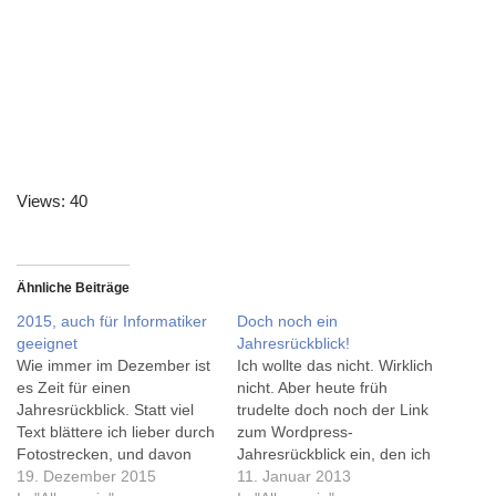
Views: 40
Ähnliche Beiträge
2015, auch für Informatiker
Doch noch ein
geeignet
Jahresrückblick!
Wie immer im Dezember ist
Ich wollte das nicht. Wirklich
es Zeit für einen
nicht. Aber heute früh
Jahresrückblick. Statt viel
trudelte doch noch der Link
Text blättere ich lieber durch
zum Wordpress-
Fotostrecken, und davon
Jahresrückblick ein, den ich
gibt es ja einige: The Big
19. Dezember 2015
vor ein paar Tagen
11. Januar 2013