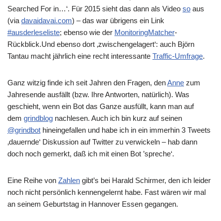
Searched For in…‘. Für 2015 sieht das dann als Video
so
aus
(via
davaidavai.com
) – das war übrigens ein Link
#ausderleseliste
; ebenso wie der
MonitoringMatcher
-
Rückblick.Und ebenso dort ‚zwischengelagert‘: auch Björn
Tantau macht jährlich eine recht interessante
Traffic-Umfrage
.
Ganz witzig finde ich seit Jahren den Fragen, den
Anne
zum
Jahresende ausfällt (bzw. Ihre Antworten, natürlich). Was
geschieht, wenn ein Bot das Ganze ausfüllt, kann man auf
dem
grindblog
nachlesen. Auch ich bin kurz auf seinen
@grindbot
hineingefallen und habe ich in ein immerhin 3 Tweets
‚dauernde‘ Diskussion auf Twitter zu verwickeln – hab dann
doch noch gemerkt, daß ich mit einen Bot ’spreche‘.
Eine Reihe von
Zahlen
gibt’s bei Harald Schirmer, den ich leider
noch nicht persönlich kennengelernt habe. Fast wären wir mal
an seinem Geburtstag in Hannover Essen gegangen.