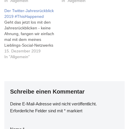
Picture: The Boston Globe
In "Allgemein"
'verzweifelt' gesucht habe…
In "Allgemein"
photos 2015, bei Reuters,
Passend zum letzten
Der Twitter-Jahresrückblick
aber auch Bilder aus
binären Tag (11 ;-)) dieses
2019 #ThisHappened
Deutschland, zum Beispiel
Monats habe ich nun auch
Geht das jetzt los mit den
bei der
einen schicken
Jahresrückblicken - keine
Berliner Morgenpost und
Jahresrückblick - aber der
Ahnung, fangen wir einfach
beim Stern. Einen eher für
beginnt erst in der KW…
mal mit dem meines
Nullenundeinsenschubser
Lieblings-Social-Netzwerks
geeigneten
an, nämlich Twitter.
15. Dezember 2019
Jahresrückblick mit…
#ThisHappenend
In "Allgemein"
Schreibe einen Kommentar
Deine E-Mail-Adresse wird nicht veröffentlicht.
Erforderliche Felder sind mit
*
markiert