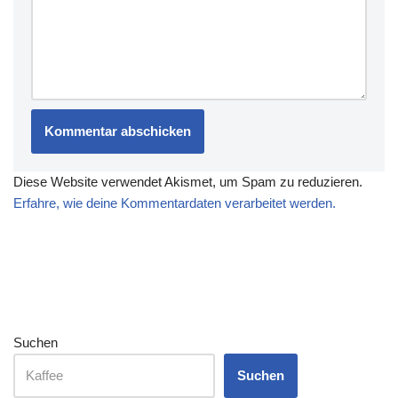
0080
http://twitter.com/e13Kiki/sta
http://twitter.com/FensterRe
tus/785069760811823105
ntner/status/788334725471
http://twitter.com/DerSchiefe
633413
n/status/785506530414256
http://twitter.com/Cybercha
128
maeleon/status/788469558
http://twitter.com/aonzds/sta
642352128
tus/785715043254099968
http://twitter.com/uwebwern
http://twitter.com/Weltregier
er/status/788473177156493
ung/status/7858782880193
312…
16736…
Diese Website verwendet Akismet, um Spam zu reduzieren.
Erfahre, wie deine Kommentardaten verarbeitet werden.
Suchen
Suchen