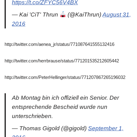
https://t.co/ZFYC56V4BX
— Kai 'CiT' Thrun
(@KaiThrun)
August 31,
2016
http://twitter.com/aenea_jr/status/771087641555132416
http://twitter.com/herrbrause/status/771201535212605442
http://twitter.com/PeterHellinger/status/771207867265196032
Ab Montag bin ich offiziell ein Senior. Der
entsprechende Bescheid wurde nun
unterschrieben.
— Thomas Gigold (@gigold)
September 1,