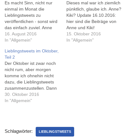
Es macht Sinn, nicht nur
Dieses mal war ich ziemlich
einmal im Monat die
pünktlich, glaube ich. Anne?
Lieblingstweets zu
Kiki? Update 16.10.2016:
veröffentlichen - sonst wird
hier sind die Beiträge von
das einfach zuviel. Anne
Anne und Kiki!
und Kiki haben das schon
16. August 2016
http://twitter.com/join13luck/
15. Oktober 2016
fertig, aber die machen das
In "Allgemein"
status/78212820043245158
In "Allgemein"
ja auch schon länger...
5
Lieblingstweets im Oktober,
http://twitter.com/BurkhartLe
http://twitter.com/dujoxy/stat
Teil 2
nsing/status/759660355467
us/782295526838591491
Der Oktober ist zwar noch
476992
http://twitter.com/Darth_Leh
nicht rum, aber morgen
http://twitter.com/echt/status
rer/status/78229778822267
komme ich ohnehin nicht
/759662784938381312
2896
dazu, die Lieblingstweets
http://twitter.com/ttractatus/s
http://twitter.com/ickbinlisa/s
zusammenzustellen. Dann
tatus/759677680686161922
tatus/782101792184213504
lieber gleich heute - Anne
30. Oktober 2016
http://twitter.com/xaro68/stat
http://twitter.com/Kanzlei_Fl
hat sie ja auch schon fertig.
In "Allgemein"
us/759729148050874368
aemig/status/78245790644
http://twitter.com/HrDings_a
http://twitter.com/Jo_himself
9055744
usBums/status/7873526359
/status/7596623400780103
http://twitter.com/braindump
63834369
68
/status/7825810988742737
http://twitter.com/BurkhartLe
http://twitter.com/DaniSebal
92
Schlagwörter:
nsing/status/787546077121
LIEBLINGSTWEETS
dine/status/7597356935768
http://twitter.com/verbockt/st
613828