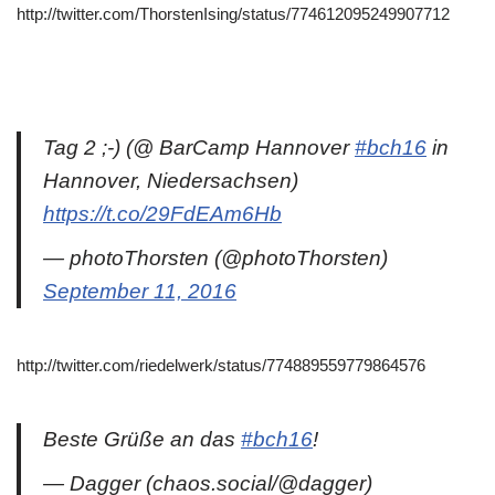
http://twitter.com/ThorstenIsing/status/774612095249907712
Tag 2 ;-) (@ BarCamp Hannover
#bch16
in
Hannover, Niedersachsen)
https://t.co/29FdEAm6Hb
— photoThorsten (@photoThorsten)
September 11, 2016
http://twitter.com/riedelwerk/status/774889559779864576
Beste Grüße an das
#bch16
!
— Dagger (chaos.social/@dagger)