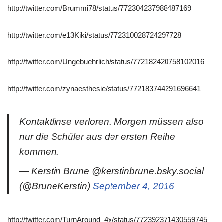
http://twitter.com/Brummi78/status/772304237988487169
http://twitter.com/e13Kiki/status/772310028724297728
http://twitter.com/Ungebuehrlich/status/772182420758102016
http://twitter.com/zynaesthesie/status/772183744291696641
Kontaktlinse verloren. Morgen müssen also
nur die Schüler aus der ersten Reihe
kommen.
— Kerstin Brune @kerstinbrune.bsky.social
(@BruneKerstin)
September 4, 2016
http://twitter.com/TurnAround_4x/status/772392371430559745