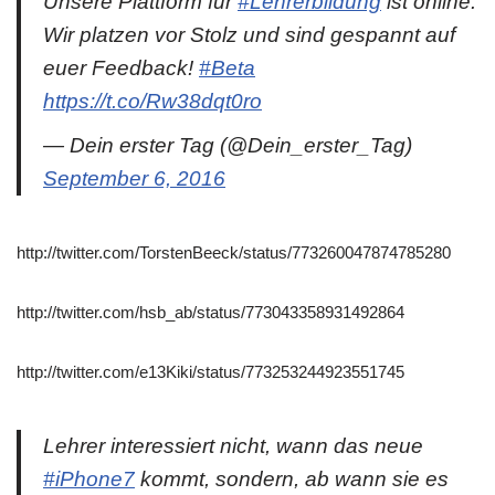
Unsere Plattform für
#Lehrerbildung
ist online.
Wir platzen vor Stolz und sind gespannt auf
euer Feedback!
#Beta
https://t.co/Rw38dqt0ro
— Dein erster Tag (@Dein_erster_Tag)
September 6, 2016
http://twitter.com/TorstenBeeck/status/773260047874785280
http://twitter.com/hsb_ab/status/773043358931492864
http://twitter.com/e13Kiki/status/773253244923551745
Lehrer interessiert nicht, wann das neue
#iPhone7
kommt, sondern, ab wann sie es