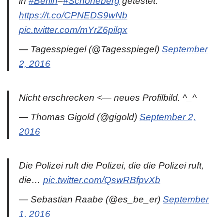
in
#Berlin
–
#Schöneberg
getestet.
https://t.co/CPNEDS9wNb
pic.twitter.com/mYrZ6pilqx
— Tagesspiegel (@Tagesspiegel)
September
2, 2016
Nicht erschrecken <— neues Profilbild. ^_^
— Thomas Gigold (@gigold)
September 2,
2016
Die Polizei ruft die Polizei, die die Polizei ruft,
die…
pic.twitter.com/QswRBfpvXb
— Sebastian Raabe (@es_be_er)
September
1, 2016