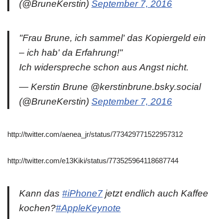
(@BruneKerstin)
September 7, 2016
"Frau Brune, ich sammel' das Kopiergeld ein
– ich hab' da Erfahrung!"
Ich widerspreche schon aus Angst nicht.
— Kerstin Brune @kerstinbrune.bsky.social
(@BruneKerstin)
September 7, 2016
http://twitter.com/aenea_jr/status/773429771522957312
http://twitter.com/e13Kiki/status/773525964118687744
Kann das
#iPhone7
jetzt endlich auch Kaffee
kochen?
#AppleKeynote