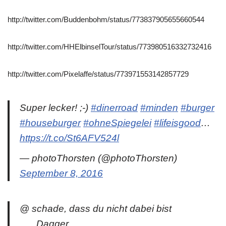
http://twitter.com/Buddenbohm/status/773837905655660544
http://twitter.com/HHElbinselTour/status/773980516332732416
http://twitter.com/Pixelaffe/status/773971553142857729
Super lecker! ;-)
#dinerroad
#minden
#burger
#houseburger
#ohneSpiegelei
#lifeisgood
…
https://t.co/St6AFV524l
— photoThorsten (@photoThorsten)
September 8, 2016
@ schade, dass du nicht dabei bist
___Dagger___