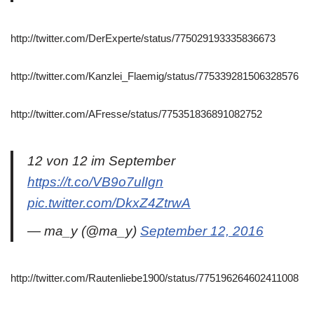
http://twitter.com/DerExperte/status/775029193335836673
http://twitter.com/Kanzlei_Flaemig/status/775339281506328576
http://twitter.com/AFresse/status/775351836891082752
12 von 12 im September
https://t.co/VB9o7ulIgn
pic.twitter.com/DkxZ4ZtrwA
— ma_y (@ma_y)
September 12, 2016
http://twitter.com/Rautenliebe1900/status/775196264602411008