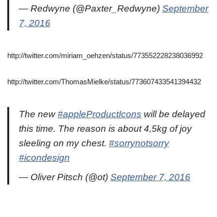
— Redwyne (@Paxter_Redwyne)
September
7, 2016
http://twitter.com/miriam_oehzen/status/773552228238036992
http://twitter.com/ThomasMielke/status/773607433541394432
The new
#appleProductIcons
will be delayed
this time. The reason is about 4,5kg of joy
sleeling on my chest.
#sorrynotsorry
#icondesign
— Oliver Pitsch (@ot)
September 7, 2016