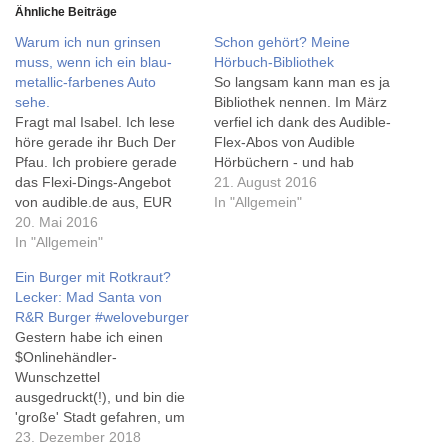
Ähnliche Beiträge
Warum ich nun grinsen
Schon gehört? Meine
muss, wenn ich ein blau-
Hörbuch-Bibliothek
metallic-farbenes Auto
So langsam kann man es ja
sehe.
Bibliothek nennen. Im März
Fragt mal Isabel. Ich lese
verfiel ich dank des Audible-
höre gerade ihr Buch Der
Flex-Abos von Audible
Pfau. Ich probiere gerade
Hörbüchern - und hab
das Flexi-Dings-Angebot
gleich zu Beginn Bill Bryson:
21. August 2016
von audible.de aus, EUR
Eine kurze Geschichte von
In "Allgemein"
4,95 pro Buch erscheinen
20. Mai 2016
fast allem gehört. Mit mehr
mir nicht zuviel, und je nach
In "Allgemein"
als 21 Stunden ein echter
Buch auch die nach 3
Schinke - und bis zur letzten
Ein Burger mit Rotkraut?
Monaten fällig werdenden
Minute interessant! Wie
Lecker: Mad Santa von
EUR 9,95 nicht. Hier sind
ich…
R&R Burger #weloveburger
noch 2 Beschreibungen des
Gestern habe ich einen
Pfaus bei
$Onlinehändler-
diebuchbloggerin.de und…
Wunschzettel
ausgedruckt(!), und bin die
'große' Stadt gefahren, um
die Artikel in einer
23. Dezember 2018