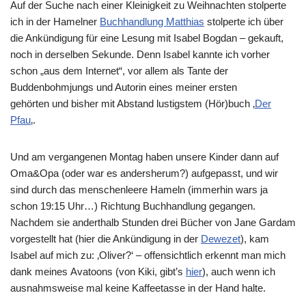
Auf der Suche nach einer Kleinigkeit zu Weihnachten stolperte
ich in der Hamelner
Buchhandlung Matthias
stolperte ich über
die Ankündigung für eine Lesung mit Isabel Bogdan – gekauft,
noch in derselben Sekunde. Denn Isabel kannte ich vorher
schon „aus dem Internet“, vor allem als Tante der
Buddenbohmjungs und Autorin eines meiner ersten
gehörten und bisher mit Abstand lustigstem (Hör)buch ‚
Der
Pfau
‚.
Und am vergangenen Montag haben unsere Kinder dann auf
Oma&Opa (oder war es andersherum?) aufgepasst, und wir
sind durch das menschenleere Hameln (immerhin wars ja
schon 19:15 Uhr…) Richtung Buchhandlung gegangen.
Nachdem sie anderthalb Stunden drei Bücher von Jane Gardam
vorgestellt hat (hier die Ankündigung in der
Dewezet
), kam
Isabel auf mich zu: ‚Oliver?‘ – offensichtlich erkennt man mich
dank meines Avatoons (von Kiki, gibt’s
hier
), auch wenn ich
ausnahmsweise mal keine Kaffeetasse in der Hand halte.