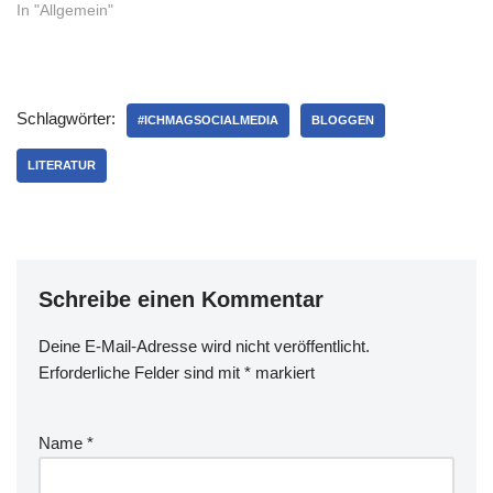
Buchhandlung zu kaufen...
In "Allgemein"
Als ob das nicht schon
verrückt genug gewwesen
wäre, warb die ziemlich-
beste Burger-Bude
Schlagwörter:
Deutschlands, die zum
#ICHMAGSOCIALMEDIA
BLOGGEN
Glück in Hameln ist, mit
'Mad Santa', einem Burger
LITERATUR
mit Rotkraut und
Bratensauce. Was…
Schreibe einen Kommentar
Deine E-Mail-Adresse wird nicht veröffentlicht.
Erforderliche Felder sind mit
*
markiert
Name
*