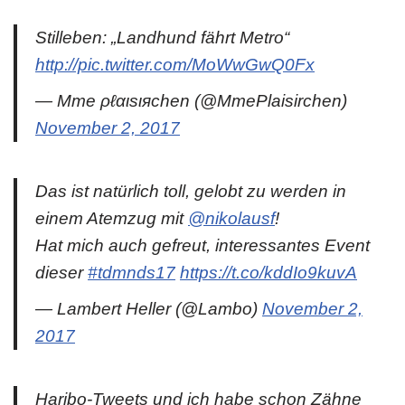
Stilleben: „Landhund fährt Metro“
http://pic.twitter.com/MoWwGwQ0Fx
— Mme ρℓαιѕιяchen (@MmePlaisirchen)
November 2, 2017
Das ist natürlich toll, gelobt zu werden in
einem Atemzug mit
@nikolausf
!
Hat mich auch gefreut, interessantes Event
dieser
#tdmnds17
https://t.co/kddIo9kuvA
— Lambert Heller (@Lambo)
November 2,
2017
Haribo-Tweets und ich habe schon Zähne