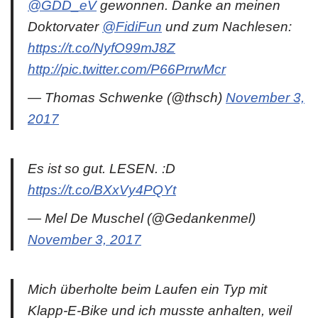
@GDD_eV
gewonnen. Danke an meinen
Doktorvater
@FidiFun
und zum Nachlesen:
https://t.co/NyfO99mJ8Z
http://pic.twitter.com/P66PrrwMcr
— Thomas Schwenke (@thsch)
November 3,
2017
Es ist so gut. LESEN. :D
https://t.co/BXxVy4PQYt
— Mel De Muschel (@Gedankenmel)
November 3, 2017
Mich überholte beim Laufen ein Typ mit
Klapp-E-Bike und ich musste anhalten, weil