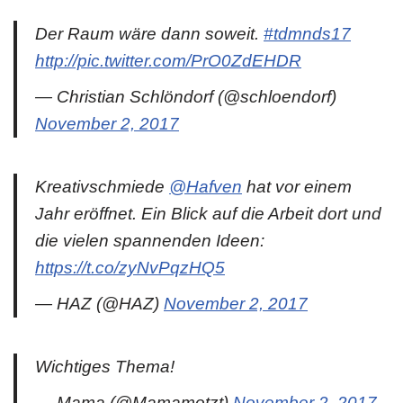
Der Raum wäre dann soweit.
#tdmnds17
http://pic.twitter.com/PrO0ZdEHDR
— Christian Schlöndorf (@schloendorf)
November 2, 2017
Kreativschmiede
@Hafven
hat vor einem
Jahr eröffnet. Ein Blick auf die Arbeit dort und
die vielen spannenden Ideen:
https://t.co/zyNvPqzHQ5
— HAZ (@HAZ)
November 2, 2017
Wichtiges Thema!
— Mama (@Mamamotzt)
November 2, 2017