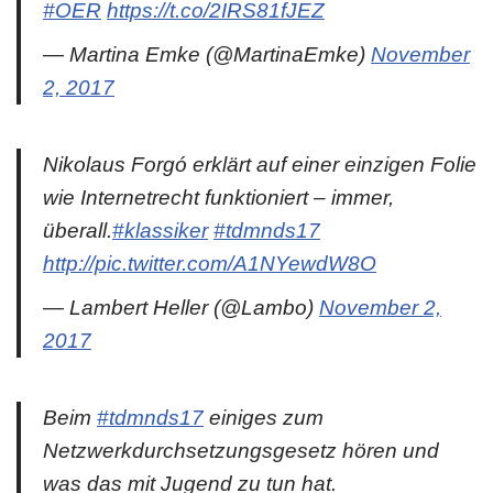
#OER
https://t.co/2IRS81fJEZ
— Martina Emke (@MartinaEmke)
November
2, 2017
Nikolaus Forgó erklärt auf einer einzigen Folie
wie Internetrecht funktioniert – immer,
überall.
#klassiker
#tdmnds17
http://pic.twitter.com/A1NYewdW8O
— Lambert Heller (@Lambo)
November 2,
2017
Beim
#tdmnds17
einiges zum
Netzwerkdurchsetzungsgesetz hören und
was das mit Jugend zu tun hat.