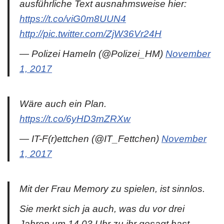
ausführliche Text ausnahmsweise hier:
https://t.co/viG0m8UUN4
http://pic.twitter.com/ZjW36Vr24H
— Polizei Hameln (@Polizei_HM)
November
1, 2017
Wäre auch ein Plan.
https://t.co/6yHD3mZRXw
— IT-F(r)ettchen (@IT_Fettchen)
November
1, 2017
Mit der Frau Memory zu spielen, ist sinnlos.
Sie merkt sich ja auch, was du vor drei
Jahren um 14.03 Uhr zu ihr gesagt hast.