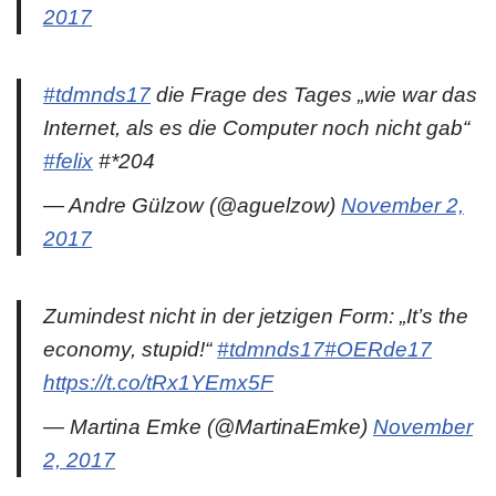
2017
#tdmnds17
die Frage des Tages „wie war das
Internet, als es die Computer noch nicht gab“
#felix
#*204
— Andre Gülzow (@aguelzow)
November 2,
2017
Zumindest nicht in der jetzigen Form: „It’s the
economy, stupid!“
#tdmnds17
#OERde17
https://t.co/tRx1YEmx5F
— Martina Emke (@MartinaEmke)
November
2, 2017