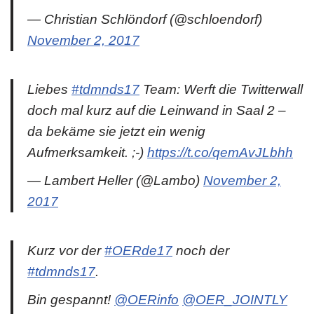
— Christian Schlöndorf (@schloendorf)
November 2, 2017
Liebes
#tdmnds17
Team: Werft die Twitterwall
doch mal kurz auf die Leinwand in Saal 2 –
da bekäme sie jetzt ein wenig
Aufmerksamkeit. ;-)
https://t.co/qemAvJLbhh
— Lambert Heller (@Lambo)
November 2,
2017
Kurz vor der
#OERde17
noch der
#tdmnds17
.
Bin gespannt!
@OERinfo
@OER_JOINTLY