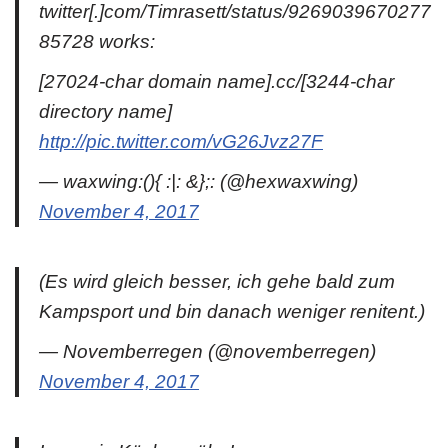
twitter[.]com/Timrasett/status/9269039670277
85728 works:
[27024-char domain name].cc/[3244-char
directory name]
http://pic.twitter.com/vG26Jvz27F
— waxwing:(){ :|: &};: (@hexwaxwing)
November 4, 2017
(Es wird gleich besser, ich gehe bald zum
Kampsport und bin danach weniger renitent.)
— Novemberregen (@novemberregen)
November 4, 2017