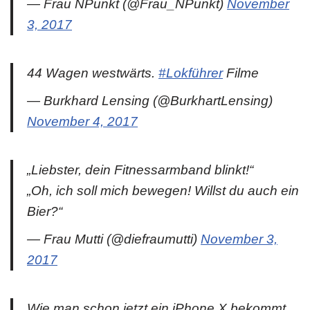
— Frau NPunkt (@Frau_NPunkt)
November
3, 2017
44 Wagen westwärts.
#Lokführer
Filme
— Burkhard Lensing (@BurkhartLensing)
November 4, 2017
„Liebster, dein Fitnessarmband blinkt!“
„Oh, ich soll mich bewegen! Willst du auch ein
Bier?“
— Frau Mutti (@diefraumutti)
November 3,
2017
Wie man schon jetzt ein iPhone X bekommt