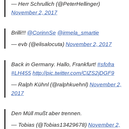
— Herr Schrullich (@PeterHellinger)
November 2, 2017
Brilli!!!
@CorinnSe
@irmela_smartie
— evb (@elisalocuta)
November 2, 2017
Back in Germany. Hallo, Frankfurt!
#sfofra
#LH455
http://pic.twitter.com/CIZS2jDGF9
— Ralph Kühnl (@ralphkuehnl)
November 2,
2017
Den Müll mußt aber trennen.
— Tobias (@Tobias13429678)
November 2,