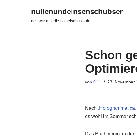
nullenundeinsenschubser
Zum
das war mal die bastelschubla.de...
Inhalt
springen
Schon ge
Optimier
von
011i
23. November 
Nach ‚
Hologrammatica
‚
es wohl im Sommer sch
Das Buch nimmt in den 