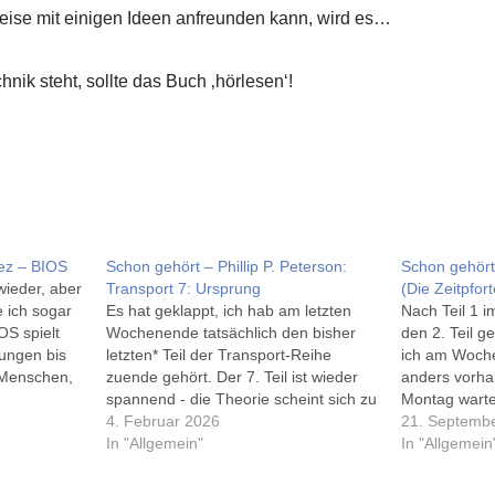
eise mit einigen Ideen anfreunden kann, wird es…
nik steht, sollte das Buch ‚hörlesen‘!
ez – BIOS
Schon gehört – Phillip P. Peterson:
Schon gehört
wieder, aber
Transport 7: Ursprung
(Die Zeitpfort
 ich sogar
Es hat geklappt, ich hab am letzten
Nach Teil 1 
OS spielt
Wochenende tatsächlich den bisher
den 2. Teil g
ungen bis
letzten* Teil der Transport-Reihe
ich am Woch
 Menschen,
zuende gehört. Der 7. Teil ist wieder
anders vorha
ählt in
spannend - die Theorie scheint sich zu
Montag warte
Zukunft,
bewahrheiten. Das Ende ist fine ich
4. Februar 2026
mein Audible
21. Septemb
as dann
wirklich spannend und schlau, hoffen
In "Allgemein"
den 3. Teil a
In "Allgemein
wir, dass die Theorie doch nicht so
spielt etwa 
ganz genau stimmt,…