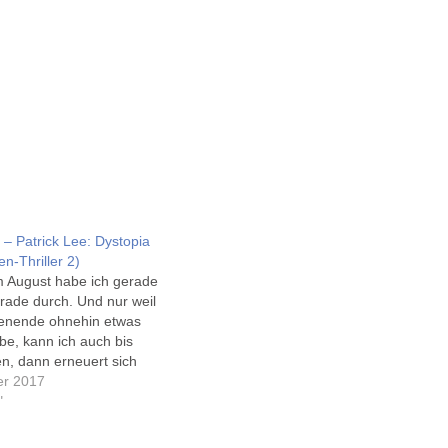
 – Patrick Lee: Dystopia
en-Thriller 2)
im August habe ich gerade
erade durch. Und nur weil
enende ohnehin etwas
be, kann ich auch bis
n, dann erneuert sich
-Guthaben, und ich lade
er 2017
uf das iPhone. Der 2. Teil
"
2 Jahre…