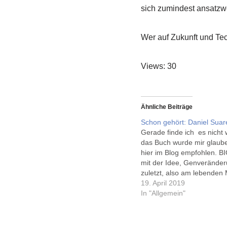
sich zumindest ansatzw
Wer auf Zukunft und Tech
Views: 30
Ähnliche Beiträge
Schon gehört: Daniel Suar
Gerade finde ich es nicht 
das Buch wurde mir glaube
hier im Blog empfohlen. BI
mit der Idee, Genveränder
zuletzt, also am lebenden
durchführen zu können. Erz
19. April 2019
einer an sich spannenden 
In "Allgemein"
und wirft die Frage auf, w
denn noch Identität…