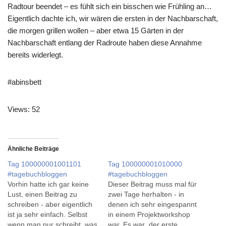
Radtour beendet – es fühlt sich ein bisschen wie Frühling an…
Eigentlich dachte ich, wir wären die ersten in der Nachbarschaft,
die morgen grillen wollen – aber etwa 15 Gärten in der
Nachbarschaft entlang der Radroute haben diese Annahme
bereits widerlegt.
#abinsbett
Views: 52
Ähnliche Beiträge
Tag 100000001001101
Tag 100000001010000
#tagebuchbloggen
#tagebuchbloggen
Vorhin hatte ich gar keine
Dieser Beitrag muss mal für
Lust, einen Beitrag zu
zwei Tage herhalten - in
schreiben - aber eigentlich
denen ich sehr eingespannt
ist ja sehr einfach. Selbst
in einem Projektworkshop
wenn man nur schreibt, was
war. Es war der erste