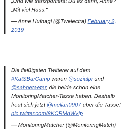
„Und wie transportierst Du es dann, Anne?“
„Mit viel Hass.“
— Anne Hufnagl (@Twelectra)
February 2,
2019
Die fleißigsten Twitterer auf dem
#KatSBarCamp
waren
@sozialpr
und
@sahnetaeter
, die beide schon eine
MonitoringMatcher-Tasse haben. Deshalb
freut sich jetzt
@melian0907
über die Tasse!
pic.twitter.com/8KCRMnWvIp
— MonitoringMatcher (@MonitoringMatch)