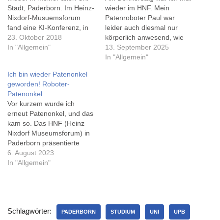
Stadt, Paderborn. Im Heinz-
wieder im HNF. Mein
Nixdorf-Musuemsforum
Patenroboter Paul war
fand eine KI-Konferenz, in
leider auch diesmal nur
der Rahmen es auch einen
23. Oktober 2018
körperlich anwesend, wie
Vortrag mit dem Titel
In "Allgemein"
schon vor recht genau 2
13. September 2025
'Digitaler Humanismus -
Jahren... Bevor ich meine
In "Allgemein"
eine Ethik für das Zeitalter
Kollegen im HNF traf, hab
Ich bin wieder Patenonkel
der Künstlichen Intelligenz'
ich meine alte Uni besucht.
geworden! Roboter-
von Prof. Dr. Julian Nida-
Traurig musste ich
Patenonkel.
Rümelin gab.
feststellen: in der Cafete
Vor kurzem wurde ich
https://www.instagram.com/
gibts nun leider nur noch…
erneut Patenonkel, und das
p/BpSZCZKBEr_/?taken-
kam so. Das HNF (Heinz
by=011i Der Vortrag war
Nixdorf Museumsforum) in
zwar 'nur' eine Stunde…
Paderborn präsentierte
einen neuen, dritten
6. August 2023
Roboter im
In "Allgemein"
Eingangsbereich des
Museums - und scuhe
einen Namen. Ich schlzg
'Paul' vor, denn darin
Schlagwörter:
stecken für mich die
PADERBORN
STUDIUM
UNI
UPB