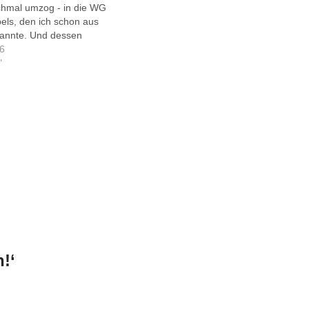
hmal umzog - in die WG
ls, den ich schon aus
 kannte. Und dessen
 kein PC, sondern ein
16
eiss ich nicht mehr
"
r). Ich erinnere mich
!‘