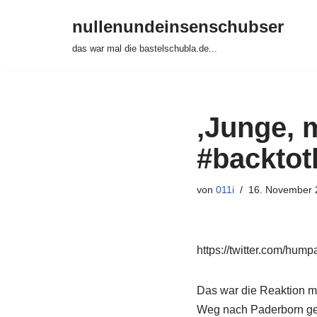
nullenundeinsenschubser
Zum
das war mal die bastelschubla.de...
Inhalt
springen
‚Junge, 
#backtot
von
011i
16. November 
https://twitter.com/hu
Das war die Reaktion m
Weg nach Paderborn g