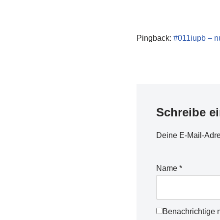
Pingback:
#011iupb – n
Schreibe e
Deine E-Mail-Adres
Name
*
Benachrichtige 