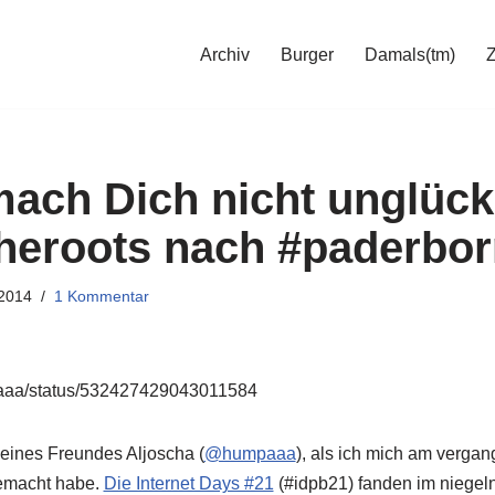
Archiv
Burger
Damals(tm)
mach Dich nicht unglückl
heroots nach #paderbor
2014
1 Kommentar
mpaaa/status/532427429043011584
eines Freundes Aljoscha (
@humpaaa
), als ich mich am verga
emacht habe.
Die Internet Days #21
(#idpb21) fanden im niege