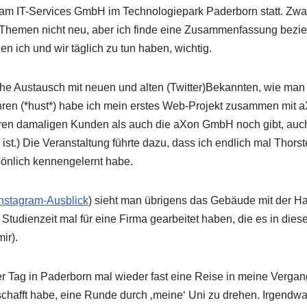
 IT-Services GmbH im Technologiepark Paderborn statt. Zwar
e Themen nicht neu, aber ich finde eine Zusammenfassung bez
n ich und wir täglich zu tun haben, wichtig.
he Austausch mit neuen und alten (Twitter)Bekannten, wie man 
ren (*hust*) habe ich mein erstes Web-Projekt zusammen mit aX
eren damaligen Kunden als auch die aXon GmbH noch gibt, auc
ist.) Die Veranstaltung führte dazu, dass ich endlich mal Thorst
sönlich kennengelernt habe.
Instagram-Ausblick
) sieht man übrigens das Gebäude mit der 
tudienzeit mal für eine Firma gearbeitet haben, die es in diese
ir).
r Tag in Paderborn mal wieder fast eine Reise in meine Verga
chafft habe, eine Runde durch ‚meine‘ Uni zu drehen. Irgendwa