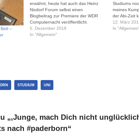
erwähnt, heute hat auch das Heinz
Studiums noc
Nixdorf Forum selbst einen
meines Kumpe
Blogbeitrag zur Premiere der WDR
der Abi-Zeit
Computernacht veröffentlicht.
Computer war
12. März 20
Immernoch: toll, dabeigewesen zu
5. Dezember 2018
Mac (leider w
In "Allgemein
 Bett –
sein!
In "Allgemein"
genau, welche
er
nur…
ORN
STUDIUM
UNI
 „‚Junge, mach Dich nicht unglücklich
ts nach #paderborn“