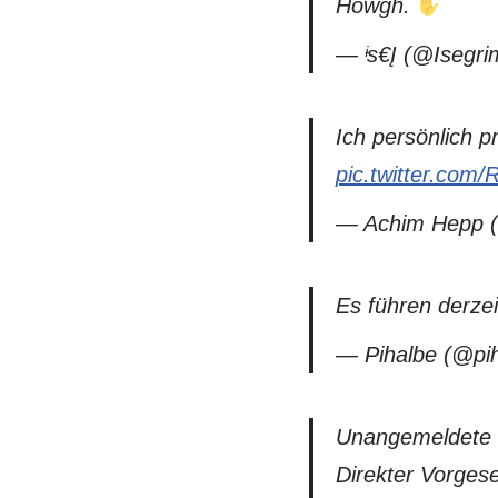
Howgh.
— ᶤѕ€Į (@Isegr
Ich persönlich p
pic.twitter.co
— Achim Hepp 
Es führen derzei
— Pihalbe (@pi
Unangemeldete P
Direkter Vorgese