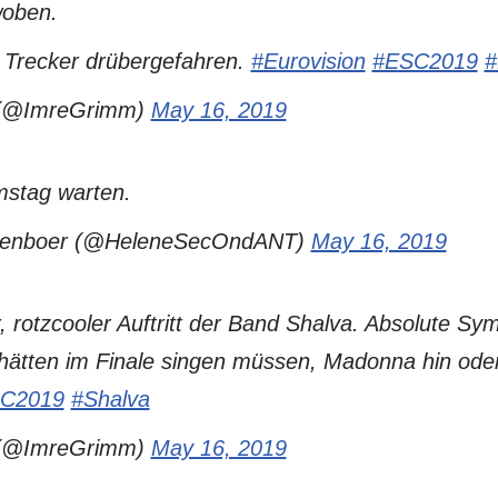
woben.
n Trecker drübergefahren.
#Eurovision
#ESC2019
 (@ImreGrimm)
May 16, 2019
mstag warten.
tenboer (@HeleneSecOndANT)
May 16, 2019
, rotzcooler Auftritt der Band Shalva. Absolute Sym
e hätten im Finale singen müssen, Madonna hin ode
C2019
#Shalva
 (@ImreGrimm)
May 16, 2019