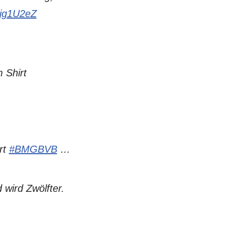
ojg1U2eZ
 Shirt
rt
#BMGBVB
…
wird Zwölfter.