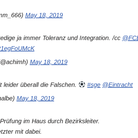
imm_666)
May 18, 2019
redige ja immer Toleranz und Integration. /cc
@FCB
m/R1egFoUMcK
(@achimh)
May 18, 2019
t leider überall die Falschen.
#sge
@Eintracht
halbe)
May 18, 2019
rüfung im Haus durch Bezirksleiter.
tzter mit dabei.