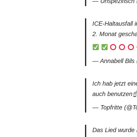
— Unspezifisch
ICE-Haltausfall 
2. Monat geschaf
— Annabell Bils
Ich hab jetzt e
auch benutzen☝
— Topfritte (@To
Das Lied wurde 