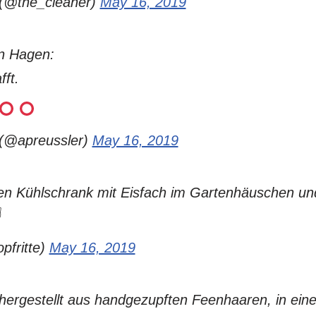
 (@the_cleaner)
May 16, 2019
in Hagen:
ft.
 (@apreussler)
May 16, 2019
inen Kühlschrank mit Eisfach im Gartenhäuschen un
️
pfritte)
May 16, 2019
hergestellt aus handgezupften Feenhaaren, in ein