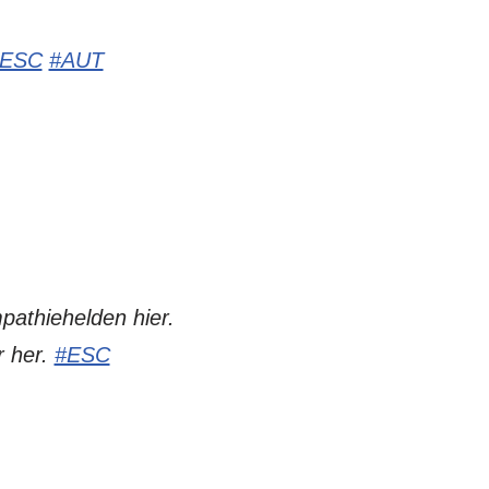
#ESC
#AUT
pathiehelden hier.
r her.
#ESC