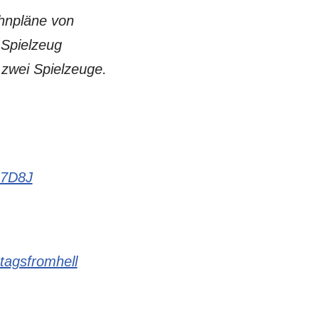
ahnpläne von
 Spielzeug
 zwei Spielzeuge.
b7D8J
tagsfromhell