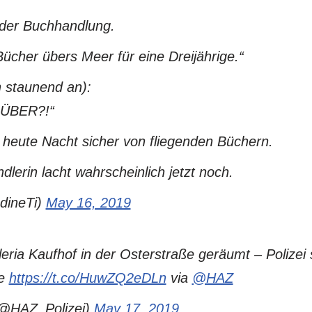
 der Buchhandlung.
Bücher übers Meer für eine Dreijährige.“
h staunend an):
RÜBER?!“
 heute Nacht sicher von fliegenden Büchern.
lerin lacht wahrscheinlich jetzt noch.
dineTi)
May 16, 2019
eria Kaufhof in der Osterstraße geräumt – Polizei
le
https://t.co/HuwZQ2eDLn
via
@HAZ
(@HAZ_Polizei)
May 17, 2019