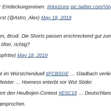
r Entdeckungsreisen.
#Horizons
pic.twitter.com/Vi
rst (@Astro_Alex)
May 18, 2019
n, Brudi. Die Shorts passen erschreckend gut zum
fter, richtig?
pfritte)
May 18, 2019
nt im Würstchenduell
#FCBSGE
… Gladbach verlie
eister … Hoeness enterbt vor Wut Söder.
nnt den Heulbojen-Contest
#ESC19
… Deutschland 
gesprochen.