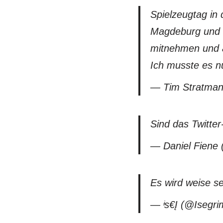
Spielzeugtag in 
Magdeburg und D
mitnehmen und au
Ich musste es n
— Tim Stratma
Sind das Twitte
— Daniel Fiene
Es wird weise s
— ᶤѕ€Į (@Isegr