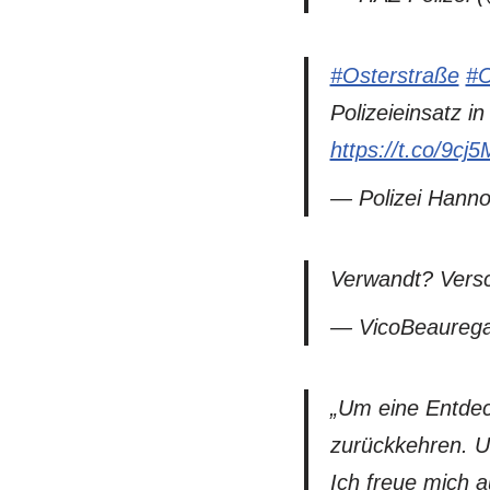
#Osterstraße
#C
Polizeieinsatz i
https://t.co/9c
— Polizei Hann
Verwandt? Versc
— VicoBeaureg
„Um eine Entdec
zurückkehren. Un
Ich freue mich 