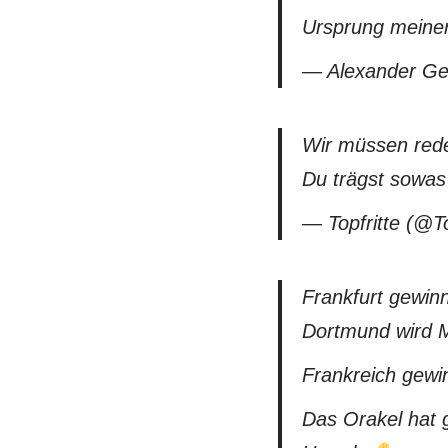
Ursprung meine
— Alexander Ge
Wir müssen rede
Du trägst sowas ö
— Topfritte (@To
Frankfurt gewin
Dortmund wird M
Frankreich gewi
Das Orakel hat 