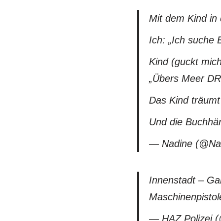
Mit dem Kind in
Ich: „Ich suche 
Kind (guckt mic
„Übers Meer D
Das Kind träumt
Und die Buchhänd
— Nadine (@Na
Innenstadt – Gal
Maschinenpisto
— HAZ Polizei 