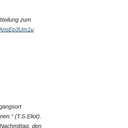
tteilung zum
co/AnsEp3Um1u
gangsort
en.“ (T.S.Eliot).
 Nachmittag, den