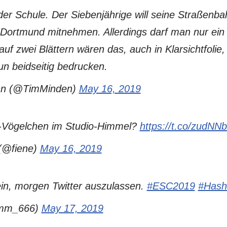
der Schule. Der Siebenjährige will seine Straßenb
ortmund mitnehmen. Allerdings darf man nur ein
f zwei Blättern wären das, auch in Klarsichtfolie,
un beidseitig bedrucken.
nn (@TimMinden)
May 16, 2019
r-Vögelchen im Studio-Himmel?
https://t.co/zudNN
 (@fiene)
May 16, 2019
ein, morgen Twitter auszulassen.
#ESC2019
#Hash
imm_666)
May 17, 2019