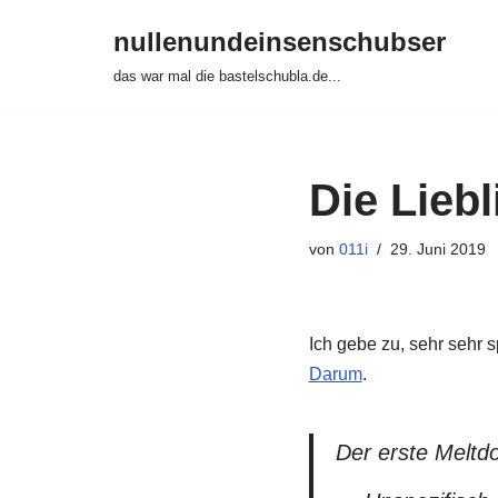
nullenundeinsenschubser
Zum
das war mal die bastelschubla.de...
Inhalt
springen
Die Liebl
von
011i
29. Juni 2019
Ich gebe zu, sehr sehr s
Darum
.
Der erste Meltd