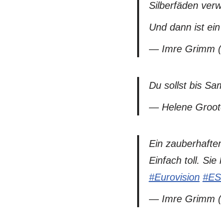
Silberfäden ver
Und dann ist ei
— Imre Grimm
Du sollst bis Sa
— Helene Groo
Ein zauberhafter
Einfach toll. Si
#Eurovision
#ES
— Imre Grimm