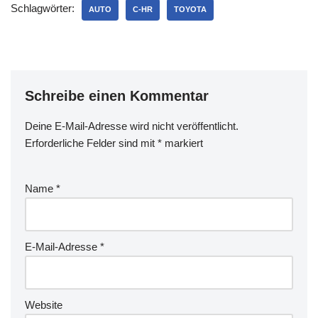
Schlagwörter:
Bilder nicht mehr, sehe ich
AUTO
C-HR
TOYOTA
gerade. 50241 Kilometer,
damit komme ich recht
exakt…
Schreibe einen Kommentar
Deine E-Mail-Adresse wird nicht veröffentlicht.
Erforderliche Felder sind mit
*
markiert
Name
*
E-Mail-Adresse
*
Website