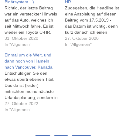
Binärsystem…)
HR.
Richtig, der letzte Beitrag
Zugegeben, die Headline ist
war ein versteckter Hinweis
eine Anspielung auf diesen
auf das Auto, welches ich
Beitrag vom 17.5.2019 -
seit Mittwoch fahre. Es ist
das Datum ist wichtig, denn
wieder ein Toyota C-HR,
kurz danach ich einen
diesmal in einem dunklen
31. Oktober 2020
schweren Unfall, aber
27. Oktober 2020
Grauton. Es ist ein
In "Allgemein"
vorher einen Toyota C-HR
In "Allgemein"
'facegeliftetes' Modell.
gekauft - daher dauerte es
Einmal um die Welt, und
Neben den kleineren
auch bis zum ersten Bild
dann noch von Hameln
Design-Veränderungen ist
davon, einem 'Neustart,
nach Vancouver, Kanada
das Auto leiser, der Motor
aber so richtig'. Bereits jetzt
Entschuldigen Sie den
ruhiger, die Sitze besser
steht fest, so ein…
etwas übertriebenen Titel.
und mit Carplay
Das da ist (leider)
ausgestattet.…
mitnichten meine nächste
Urlaubsplanung, sondern in
etwa die Strecke, die ich in
27. Oktober 2022
genau 2 Jahren mit meinem
In "Allgemein"
zweiten Toyota C-HR
zurückgelegt habe. Leider
funktionieren irgendwie die
eingebetteten Instagram-