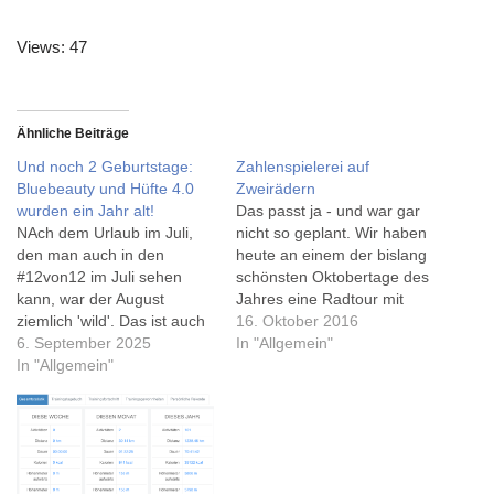
Views: 47
Ähnliche Beiträge
Und noch 2 Geburtstage:
Zahlenspielerei auf
Bluebeauty und Hüfte 4.0
Zweirädern
wurden ein Jahr alt!
Das passt ja - und war gar
NAch dem Urlaub im Juli,
nicht so geplant. Wir haben
den man auch in den
heute an einem der bislang
#12von12 im Juli sehen
schönsten Oktobertage des
kann, war der August
Jahres eine Radtour mit
ziemlich 'wild'. Das ist auch
den Kinder - inklusive
16. Oktober 2016
der Grund, warum die
6. September 2025
Fährfahrt über die Weser -
In "Allgemein"
August-Ausgabe noch
In "Allgemein"
unternommen. Gute 20km
aussteht - drückt mir die
sind da doch recht spontan
Daumen, dass ich sie vor
zusammengekommen.
dem 12.9. 'schaffe'. Schon
https://www.instagram.com/
im August konnte ich zwei
p/BLoLo9rBrkT/?taken-
Geburtstage feiern:…
by=011i Und damit habe