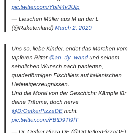
pic.twitter.com/YblN4v3Ulp
— Lieschen Müller aus M an der L
(@Raketenland)
March 2, 2020
Uns so, liebe Kinder, endet das Märchen vom
tapferen Ritter
@an_dy_wand
und seinem
sehnlichen Wunsch nach panierten,
quaderförmigen Fischfilets auf italienischen
Hefeteigerzeugnissen.
Und die Moral von der Geschicht: Kämpfe für
deine Träume, doch nerve
@DrOetkerPizzaDE
nicht.
pic.twitter.com/FBtD9Tl9fT
— Dr. Oetker Pizza DE (@DrOetkerPizzaDE)