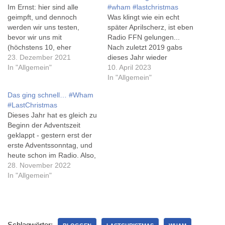
Im Ernst: hier sind alle
#wham #lastchristmas
geimpft, und dennoch
Was klingt wie ein echt
werden wir uns testen,
später Aprilscherz, ist eben
bevor wir uns mit
Radio FFN gelungen...
(höchstens 10, eher
Nach zuletzt 2019 gabs
weniger) Leuten treffen...
23. Dezember 2021
dieses Jahr wieder
Safety first, sozusagen.
In "Allgemein"
#DasGelbevomEi. Leute
10. April 2023
Aber man könnte es auch
stimmen für ihren
In "Allgemein"
als "geimpft und ge-wham-t"
Lieblingstitel, und die 750
Das ging schnell… #Wham
lesen: nachdem es im
meistegannten werden von
#LastChristmas
letzten Jahr noch vor
Ostersamstag bis
Dieses Jahr hat es gleich zu
Nikolaus so weit war, hat es
Ostermontag hintereinander
Beginn der Adventszeit
diesmal ein…
weggespielt. Und mit nur 16
geklappt - gestern erst der
Minuten Verspätung - was
erste Adventssonntag, und
bei 750 Musikstücken in 3
heute schon im Radio. Also,
Tagen…
da ist es ja öfter, aber es
28. November 2022
'gildet' ja nur, wenn ich es
In "Allgemein"
auch höre... Im
vergangenen Jahr musste
ich bis eine Woche vor
Heiligabend warten... Um
Schlagwörter: