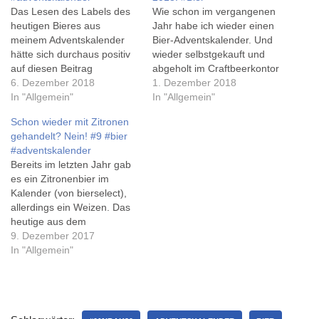
Das Lesen des Labels des
Wie schon im vergangenen
heutigen Bieres aus
Jahr habe ich wieder einen
meinem Adventskalender
Bier-Adventskalender. Und
hätte sich durchaus positiv
wieder selbstgekauft und
auf diesen Beitrag
abgeholt im Craftbeerkontor
auswirken können... Denn
6. Dezember 2018
Hannover. Vermutlich sind
1. Dezember 2018
dann hätte ich das
In "Allgemein"
diesmal keine 2 Dosen
In "Allgemein"
Wörtchen Lebkuchen vor
hinter einem Türchen
Schon wieder mit Zitronen
dem Ale gelesen.
versteckt... Allerdings habe
gehandelt? Nein! #9 #bier
Stattdessen habe ich also
ich in diesem Jahr vorher
#adventskalender
fröhlich die Flasche geöffnet
Janina auf Instagram
Bereits im letzten Jahr gab
- Biere aus der Mashsee-
gefragt, ab wann es die
es ein Zitronenbier im
Brauerei aus Hannover mag
Kalender zu kaufen gibt,
Kalender (von bierselect),
ich (eigentlich), und habe…
und als ich…
allerdings ein Weizen. Das
heutige aus dem
Craftbeerkontor Hannover-
9. Dezember 2017
Kalender ist vom
In "Allgemein"
Hopfenstopfer - der nicht
nur eine witzige Website
hat, sondern auch recht
aktiv twittert. Sehr