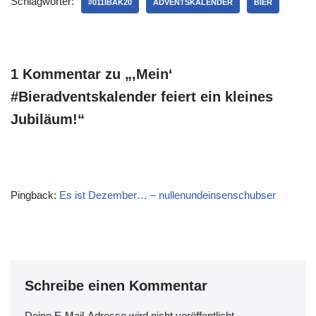
Schlagwörter:
symphatisch - und auch das
#011IBAK20
ADVENTSKALENDER
BIER
Bier ist ziemlich gut.
Erinnert ein klein wenig…
1 Kommentar zu „‚Mein‘
#Bieradventskalender feiert ein kleines
Jubiläum!“
Pingback:
Es ist Dezember… – nullenundeinsenschubser
Schreibe einen Kommentar
Deine E-Mail-Adresse wird nicht veröffentlicht.