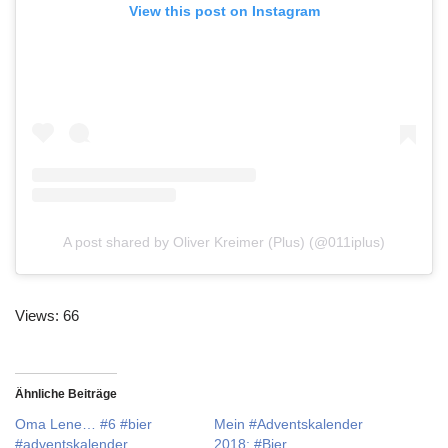
View this post on Instagram
A post shared by Oliver Kreimer (Plus) (@011iplus)
Views: 66
Ähnliche Beiträge
Oma Lene… #6 #bier
Mein #Adventskalender
#adventskalender
2018: #Bier