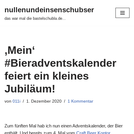
nullenundeinsenschubser
Zum
das war mal die bastelschubla.de...
Inhalt
springen
‚Mein‘
#Bieradventskalender
feiert ein kleines
Jubiläum!
von
011i
1. Dezember 2020
1 Kommentar
Zum fünften Mal hab ich nun einen Adventskalender, der Bier
enthält. Und bereits zum 4. Mal vom
Craft Beer Kontor