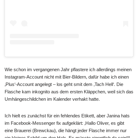
Wie schon im vergangenen Jahr pflastere ich allerdings meinen
Instagram-Account nicht mit Bier-Bildern, dafür habe ich einen
‚Plus‘-Account angelegt – los geht smit dem ‚Tach Hell‘. Die
Flasche kam inkognito aus dem ersten Kläppchen, weil sich das
Umhängeschildchen im Kalender verhakt hatte.
Ich hielt es zunächst für ein fehlendes Etikett, aber Janina hats
im Facebook-Messenger fix aufgeklärt: ‚Hallo Oliver, es gibt
eine Brauerei (Brewckau), die hängt jeder Flasche immer nur
ein kleines Schild um den Hals. Es müsste eigentlich da sein!!!