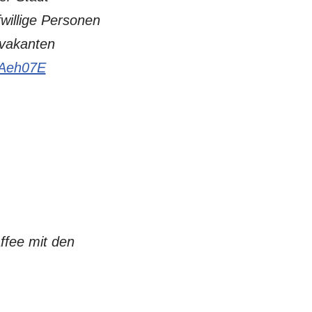
fwillige Personen
 vakanten
eIAeh07E
affee mit den