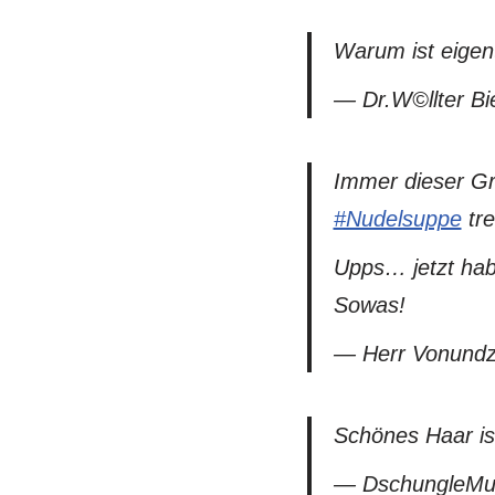
Warum ist eigent
— Dr.W©llter Bi
Immer dieser Gr
#Nudelsuppe
tre
Upps… jetzt hab
Sowas!
— Herr Vonundz
Schönes Haar is
— DschungleMu