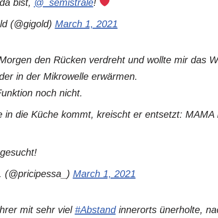
da bist,
@_semistrale
!
d (@gigold)
March 1, 2021
Morgen den Rücken verdreht und wollte mir das W
der in der Mikrowelle erwärmen.
unktion noch nicht.
ge in die Küche kommt, kreischt er entsetzt: MAM
gesucht!
. (@pricipessa_)
March 1, 2021
rer mit sehr viel
#Abstand
innerorts ünerholte, n