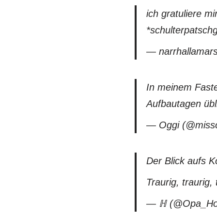
ich gratuliere 
*schulterpatsch
— narrhallamar
In meinem Faste
Aufbautagen übli
— Oggi (@miss
Der Blick aufs 
Traurig, traurig, 
— ℍ (@Opa_Ho