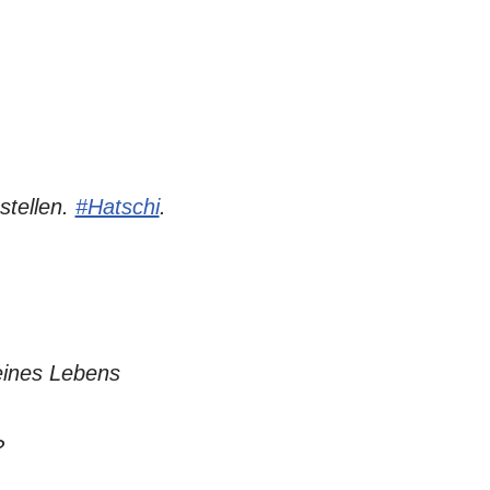
tellen.
#Hatschi
.
eines Lebens
?