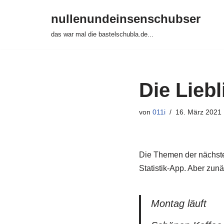
nullenundeinsenschubser
Zum
das war mal die bastelschubla.de...
Inhalt
springen
Die Liebl
von
011i
16. März 2021
Die Themen der nächste
Statistik-App. Aber zun
Montag läuft