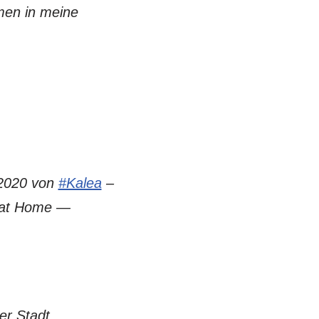
amen in meine
 2020 von
#Kalea
–
at Home —
er Stadt