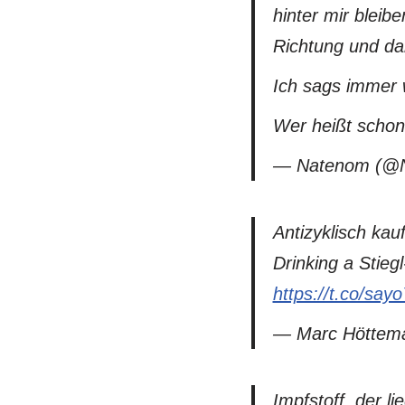
hinter mir bleib
Richtung und da
Ich sags immer w
Wer heißt schon
— Natenom (@
Antizyklisch ka
Drinking a Stie
https://t.co/say
— Marc Höttema
Impfstoff, der li