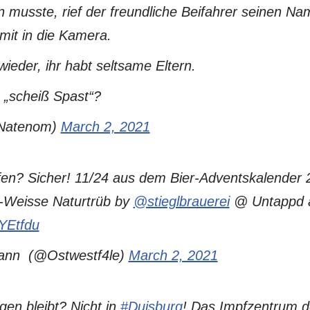
en musste, rief der freundliche Beifahrer seinen N
mit in die Kamera.
ieder, ihr habt seltsame Eltern.
 „scheiß Spast“?
Natenom)
March 2, 2021
ufen? Sicher! 11/24 aus dem Bier-Adventskalender
gl-Weisse Naturtrüb by
@stieglbrauerei
@ Untappd 
oYEtfdu
nn ‍ (@Ostwestf4le)
March 2, 2021
egen bleibt? Nicht in
#Duisburg
! Das Impfzentrum d