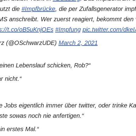
utzt die
#Impfbrücke
, die per Zufallsgenerator imp
 SMS anschreibt. Wer zuerst reagiert, bekommt den
s://t.co/oB5uKnjOEs
#Impfung
pic.twitter.com/dk
arz (@OSchwarzUDE)
March 2, 2021
einen Lebenslauf schicken, Rob?“
r nicht.“
e Jobs eigentlich immer über twitter, oder trinke K
ste sowas noch nie anfertigen.“
in erstes Mal.“