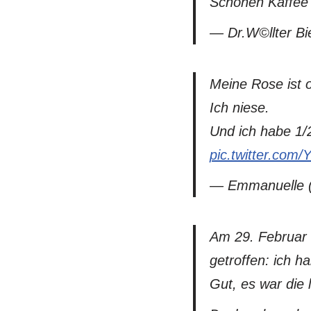
Schönen Kaffee
— Dr.W©llter Bi
Meine Rose ist o
Ich niese.
Und ich habe 1
pic.twitter.com
— Emmanuelle 
Am 29. Februar 
getroffen: ich h
Gut, es war die 