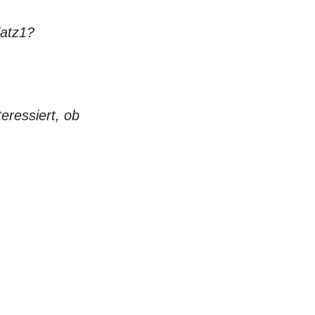
latz1?
ressiert, ob