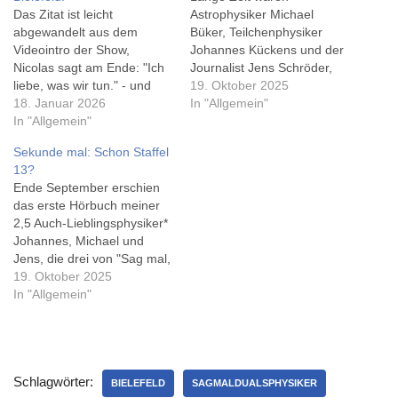
Das Zitat ist leicht
Astrophysiker Michael
abgewandelt aus dem
Büker, Teilchenphysiker
Videointro der Show,
Johannes Kückens und der
Nicolas sagt am Ende: "Ich
Journalist Jens Schröder,
liebe, was wir tun." - und
der nach so vielen Folgen
19. Oktober 2025
das merkt man Dr. Reinhard
18. Januar 2026
'Sag mal, Du als Physiker'
In "Allgemein"
Remfort und Dr. Nicolas
In "Allgemein"
schon als halber Physiker
Wöhrl, besser bekannt als
gilt, meine
Sekunde mal: Schon Staffel
'Methodisch inkorrekt', an.
Lieblingsphysiker. Mehr zu
13?
Von der ersten Minute an
ihnen auf der 'Sag mal, Du
Ende September erschien
macht es Spaß, den beiden
als Physiker'-Website,
das erste Hörbuch meiner
zuzusehen - bislang…
inklusive Links zu den
2,5 Auch-Lieblingsphysiker*
beiden Podcasts, dem
Johannes, Michael und
Hörbuch und…
Jens, die drei von "Sag mal,
Du als Physiker"... Im
19. Oktober 2025
Hörbuch gehts um die Zeit.
In "Allgemein"
Ein faszinierendes Thema,
schon seit ihrer Libe-Show
'Sag niemals jetzt!', die ich
im Januar in Bielefeld (ja,
Schlagwörter:
wirklich!) gesehen habe.
BIELEFELD
SAGMALDUALSPHYSIKER