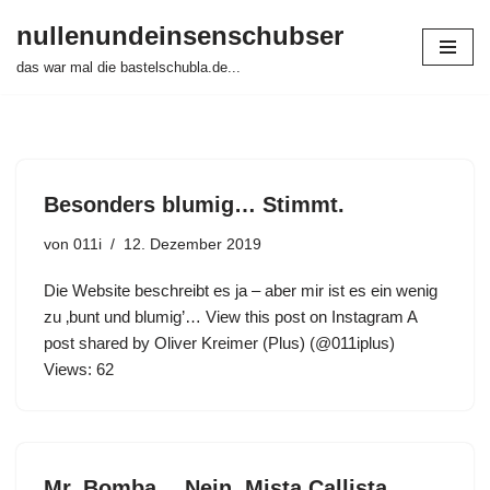
nullenundeinsenschubser
Zum
das war mal die bastelschubla.de...
Inhalt
springen
Besonders blumig… Stimmt.
von
011i
12. Dezember 2019
Die Website beschreibt es ja – aber mir ist es ein wenig
zu ‚bunt und blumig’… View this post on Instagram A
post shared by Oliver Kreimer (Plus) (@011iplus)
Views: 62
Mr. Bomba… Nein, Mista Callista