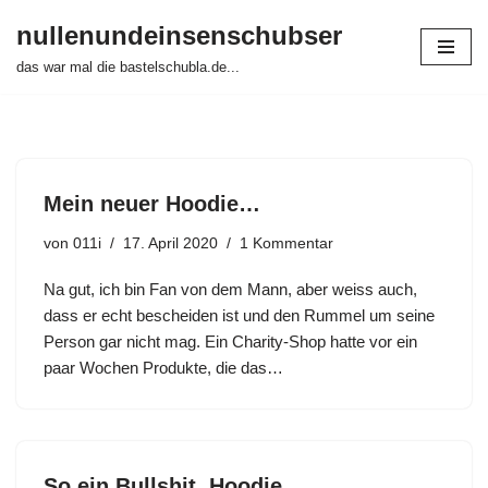
nullenundeinsenschubser
Zum
das war mal die bastelschubla.de...
Inhalt
springen
Mein neuer Hoodie…
von
011i
17. April 2020
1 Kommentar
Na gut, ich bin Fan von dem Mann, aber weiss auch,
dass er echt bescheiden ist und den Rummel um seine
Person gar nicht mag. Ein Charity-Shop hatte vor ein
paar Wochen Produkte, die das…
So ein Bullshit. Hoodie.