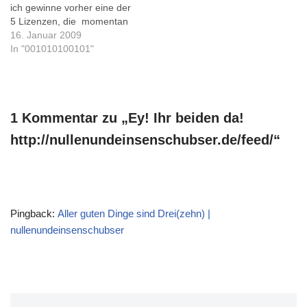
ich gewinne vorher eine der
erreichbar sei. Zu…
ist sehr übersichtlich…
5 Lizenzen, die momentan
auf apfelquak.de verlost
16. Januar 2009
werden...
In "001010100101"
1 Kommentar zu „Ey! Ihr beiden da!
http://nullenundeinsenschubser.de/feed/“
Pingback:
Aller guten Dinge sind Drei(zehn) |
nullenundeinsenschubser