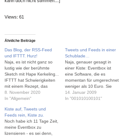
kann doch nicht stimmen…]
Views: 61
Ähnliche Beiträge
Das Blog, der RSS-Feed
Tweets und Feeds in einer
und IFTTT. Hurz!
Schublade…
Naja, es ist nicht ganz so
Naja, genauer gesagt in
lustig wie der berühmte
einer Kiste: Eventbox ist
Sketch mit Hape Kerkeling...
eine Software, die es
IFTTT hat Schwierigkeiten
momentan für umgerechnet
mit einem Rezept, das
weniger als 10 Euro. Sie
meine Twitter-Bio
8. November 2020
fasst nicht nur Tweets,
14. Januar 2009
aktualisiert, sobald ich einen
In "Allgemein"
Replies, Direct Messages
In "001010100101"
neuen Blogbeitrag bastle.
und Feeds - in der letzen
Kiste auf, Tweets und
Vorhin bemerkte ich, dass
Betaversion auch aus dem
Feeds rein, Kiste zu.
dies zuletzt am 20.10.
Google Reader -
Noch habe ich 11 Tage Zeit,
funktioniert hat. Eine
zusammen, sondern
meine Eventbox zu
Aktualisierung scheiterte,
Facebook- und
lizensieren - es sei denn,
weil der RSS-Feed nicht
Flickrereignisse. Das ganze