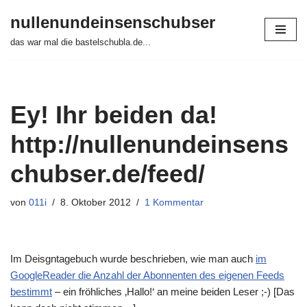
nullenundeinsenschubser
Zum
das war mal die bastelschubla.de...
Inhalt
springen
Ey! Ihr beiden da!
http://nullenundeinsens
chubser.de/feed/
von
011i
8. Oktober 2012
1 Kommentar
Im Deisgntagebuch wurde beschrieben, wie man auch
im
GoogleReader die Anzahl der Abonnenten des eigenen Feeds
bestimmt
– ein fröhliches ‚Hallo!‘ an meine beiden Leser ;-) [Das