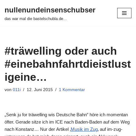
nullenundeinsenschubser
Zum
das war mal die bastelschubla.de...
Inhalt
springen
#träwelling oder auch
#einebahnfahrtdieistlust
igeine…
von
011i
12. Juni 2015
1 Kommentar
„Senk ju for träwelling wis Deutsche Bahn“ höre ich momentan
öfter. Gerade sitze ich im ICE nach Baden-Baden auf dem Weg
nach Konstanz… Nur der Artikel ‚
Musik im Zug
‚ auf im-zug-