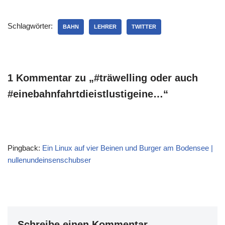
es ja tatsächlich so
gewesen zu sein. Zum
Schlagwörter:
Glück unternehme ich
BAHN
LEHRER
TWITTER
meine heutige Probefahrt
nicht mit einem…
1 Kommentar zu „#träwelling oder auch
#einebahnfahrtdieistlustigeine…“
Pingback:
Ein Linux auf vier Beinen und Burger am Bodensee |
nullenundeinsenschubser
Schreibe einen Kommentar