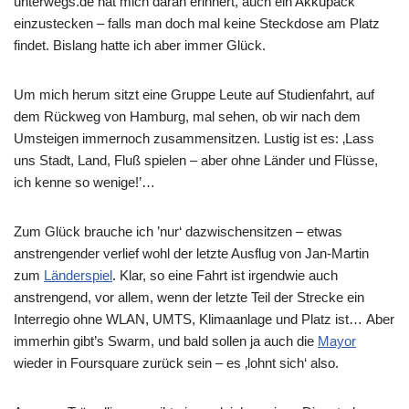
unterwegs.de hat mich daran erinnert, auch ein Akkupack
einzustecken – falls man doch mal keine Steckdose am Platz
findet. Bislang hatte ich aber immer Glück.
Um mich herum sitzt eine Gruppe Leute auf Studienfahrt, auf
dem Rückweg von Hamburg, mal sehen, ob wir nach dem
Umsteigen immernoch zusammensitzen. Lustig ist es: ‚Lass
uns Stadt, Land, Fluß spielen – aber ohne Länder und Flüsse,
ich kenne so wenige!’…
Zum Glück brauche ich ’nur‘ dazwischensitzen – etwas
anstrengender verlief wohl der letzte Ausflug von Jan-Martin
zum
Länderspiel
. Klar, so eine Fahrt ist irgendwie auch
anstrengend, vor allem, wenn der letzte Teil der Strecke ein
Interregio ohne WLAN, UMTS, Klimaanlage und Platz ist… Aber
immerhin gibt’s Swarm, und bald sollen ja auch die
Mayor
wieder in Foursquare zurück sein – es ‚lohnt sich‘ also.