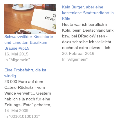
Kein Burger, aber eine
kostenlose Stadtrundfahrt in
Köln
Heute war ich beruflich in
Köln, beim Deutschlandfunk
bzw. bei DRadioWissen -
Schwarzwälder Kirschtorte
dazu schreibe ich vielleicht
und Limetten-Basilikum-
nochmal extra etwas... Ich
Brause #rp15
hatte mir eine kleine Pause
20. Februar 2016
16. Mai 2015
extra an's Ende des
In "Allgemein"
In "Allgemein"
Termins gelegt, um bei der
Eine Probefahrt, die ist
Fetten Kuh einen Burger zu
windig…
essen. Die Fette Kuh wurde
23.000 Euro auf dem
mir auf Twitter empfohlen,
Cabrio-Rücksitz - vom
als ich im letzten…
Winde verweht... Gestern
hab ich's ja noch für eine
Zeitungs-"Ente" gehalten,
aber nachdem nun gleich
14. Mai 2009
zwei Zeitungen heute früh
In "001010100101"
beim Bäcker es als
"Aufmacher" zeigen, scheint