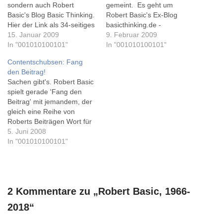
sondern auch Robert
gemeint. Es geht um
Basic's Blog Basic Thinking.
Robert Basic's Ex-Blog
Hier der Link als 34-seitiges
basicthinking.de -
PDF, da das Blog ja nur
15. Januar 2009
spätestens dieser Artikel
9. Februar 2009
noch heute erreichbar ist:
In "001010100101"
über 'Bernd das Brot' war
In "001010100101"
Basic Thinking: Der letzte
für mich Grund genug, in
Contentschubsen: Fang
Beitrag. Im Web gibt's
meinem Feedreader auf
den Beitrag!
schon vorab ein Interview
Abo entfernen' zu klicken,
Sachen gibt's. Robert Basic
mit Robert auf 3sat/ZDF.
und so ging es wohl nicht
spielt gerade 'Fang den
Lustig, am letzten…
nur mir, sondern unter
Beitrag' mit jemandem, der
anderem auch Nico. Den…
gleich eine Reihe von
Roberts Beiträgen Wort für
Wort kopiert hat, offenbar
5. Juni 2008
automatisiert. Er fragt sich
In "001010100101"
zu Recht, ob da jemand zu
heiß gebadet hat. Mit einem
aussagekräftigen Beitrag "
[...] und da ich keine
2 Kommentare zu „Robert Basic, 1966-
eigenen Texte verknoofen
kann,…
2018“