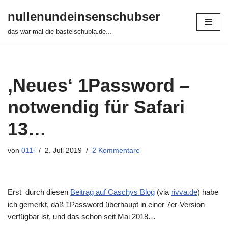
nullenundeinsenschubser
Zum
das war mal die bastelschubla.de...
Inhalt
springen
‚Neues‘ 1Password –
notwendig für Safari
13…
von
011i
2. Juli 2019
2 Kommentare
Erst durch diesen
Beitrag auf Caschys Blog
(via
rivva.de
) habe
ich gemerkt, daß 1Password überhaupt in einer 7er-Version
verfügbar ist, und das schon seit Mai 2018…