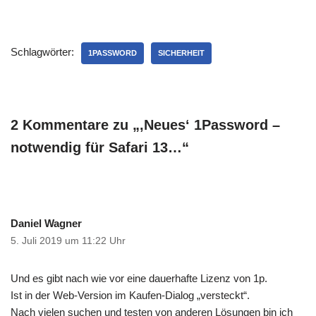
genau zwei Wochen mit
dem iPhone bin ich
weitgehend zufrieden. Zum
Schlagwörter:
Glück war ich von den
1PASSWORD
SICHERHEIT
Problemen mit mobile.me
nicht betroffen.Wenn etwas
nicht funktionierte, lag es
an…
2 Kommentare zu „‚Neues‘ 1Password –
notwendig für Safari 13…“
Daniel Wagner
5. Juli 2019 um 11:22 Uhr
Und es gibt nach wie vor eine dauerhafte Lizenz von 1p.
Ist in der Web-Version im Kaufen-Dialog „versteckt“.
Nach vielen suchen und testen von anderen Lösungen bin ich