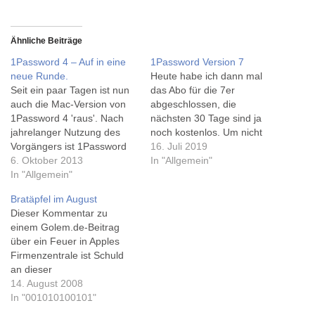
Ähnliche Beiträge
1Password 4 – Auf in eine
1Password Version 7
neue Runde.
Heute habe ich dann mal
Seit ein paar Tagen ist nun
das Abo für die 7er
auch die Mac-Version von
abgeschlossen, die
1Password 4 'raus'. Nach
nächsten 30 Tage sind ja
jahrelanger Nutzung des
noch kostenlos. Um nicht
Vorgängers ist 1Password
schon wieder ein Update zu
16. Juli 2019
für mich nicht mehr aus
6. Oktober 2013
verpassen, bin ich nun von
In "Allgemein"
dem Alltag wegzudenken. In
In "Allgemein"
der Standalone-Version -
der neuen Version erscheint
die weiter existiert und nur
Bratäpfel im August
auch mir die neue
schwerer auf der Agile Bits
Dieser Kommentar zu
Oberfläche noch ein wenig
Website zu finden ist -
einem Golem.de-Beitrag
besser und einfacher
zur…
über ein Feuer in Apples
gestaltet. Nachdem zum
Firmenzentrale ist Schuld
1.9. der Dropbox-Snyc…
an dieser
vorweihnachtlichen
14. August 2008
Überschrift. Ich mag ja
In "001010100101"
Wortspiele... Nach nun