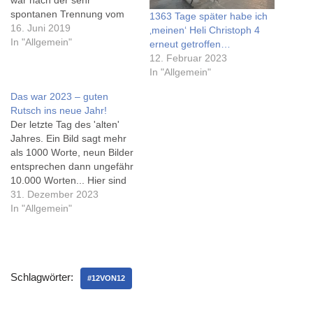
war nach der sehr
spontanen Trennung vom
1363 Tage später habe ich
Prius ein 'tokioroter' C-HR...
16. Juni 2019
‚meinen‘ Heli Christoph 4
https://www.instagram.com/
In "Allgemein"
erneut getroffen…
p/BxmRXhrID76/ Die
12. Februar 2023
Auflösung war ja seit dem
In "Allgemein"
18.5. noch offen... Wo die
Das war 2023 – guten
Lieblingstweets geblieben
Rutsch ins neue Jahr!
sind? Und die #12von12?
Der letzte Tag des 'alten'
Und all die anderen
Jahres. Ein Bild sagt mehr
Beiträge? Es…
als 1000 Worte, neun Bilder
entsprechen dann ungefähr
10.000 Worten... Hier sind
meine #bestnine Instagram-
31. Dezember 2023
Bilder des vergangenen
In "Allgemein"
Jahres, aus meinem Konto
und dem 'Burger- und Bier'-
Pluskonto. Das mit Abstand
meistge'herzte' Bild ist der
Schlagwörter:
Rettungshubschrauber
#12VON12
Christoph 4 auf seinem
Landedeck an…