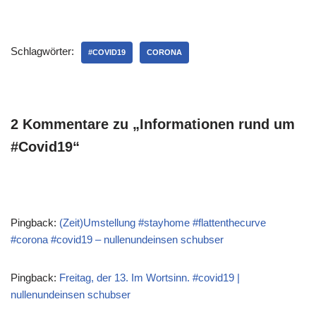
zu schnelltest.de, einer
Webapp, mit der man nach
Tests suchen kann,
Schlagwörter:
übrigens auch per Scan des
#COVID19
CORONA
EAN-Strichcodes. Und
obwohl das eigentlich so
sein muss, hat mich
erstaunt, dass ich die
2 Kommentare zu „Informationen rund um
Packung auch vor…
#Covid19“
Pingback:
(Zeit)Umstellung #stayhome #flattenthecurve
#corona #covid19 – nullenundeinsen schubser
Pingback:
Freitag, der 13. Im Wortsinn. #covid19 |
nullenundeinsen schubser