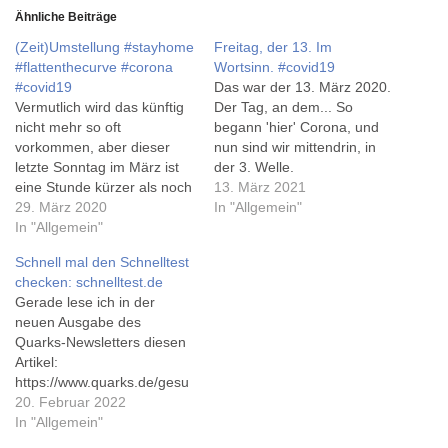
Ähnliche Beiträge
(Zeit)Umstellung #stayhome
Freitag, der 13. Im
#flattenthecurve #corona
Wortsinn. #covid19
#covid19
Das war der 13. März 2020.
Vermutlich wird das künftig
Der Tag, an dem... So
nicht mehr so oft
begann 'hier' Corona, und
vorkommen, aber dieser
nun sind wir mittendrin, in
letzte Sonntag im März ist
der 3. Welle.
eine Stunde kürzer als noch
13. März 2021
der gestrige Samstag. Ab
29. März 2020
In "Allgemein"
heute gilt wieder
In "Allgemein"
Sommerzeit. Allerdings hat
Schnell mal den Schnelltest
sich in den vergangenen
checken: schnelltest.de
zwei Wochen noch viel
Gerade lese ich in der
mehr umgestellt, nämlich
neuen Ausgabe des
eigentlich nicht weniger als
Quarks-Newsletters diesen
die ganze Welt. Am…
Artikel:
https://www.quarks.de/gesu
ndheit/medizin/corona-test-
20. Februar 2022
wie-funktioniert-der-test/...
In "Allgemein"
Dort findet man einen Link