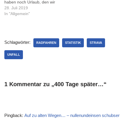
haben noch Urlaub, den wir
ja…
in den letzten Tagen an der
28. Juli 2019
Ostsee verbracht haben.
In "Allgemein"
Schön verrückt, wie gut es
mir tatsächlich schon wieder
geht. Gestern konnte ich
der Hochzeitseinladung
Schlagwörter:
meines Kollegen Nick…
RADFAHREN
STATISTIK
STRAVA
UNFALL
1 Kommentar zu „400 Tage später…“
Pingback:
Auf zu alten Wegen… – nullenundeinsen schubser