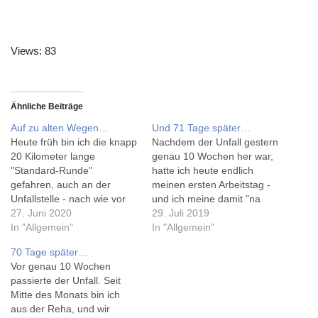
Views: 83
Ähnliche Beiträge
Auf zu alten Wegen…
Und 71 Tage später…
Heute früh bin ich die knapp
Nachdem der Unfall gestern
20 Kilometer lange
genau 10 Wochen her war,
"Standard-Runde"
hatte ich heute endlich
gefahren, auch an der
meinen ersten Arbeitstag -
Unfallstelle - nach wie vor
und ich meine damit "na
ist mir nicht klar, wie es zum
27. Juni 2020
endlich". Denn das ist ein
29. Juli 2019
dem verheerenden Unfall
In "Allgemein"
sichtbarer Schritt in
In "Allgemein"
vor mehr als 400 Tagen
Richtung Normalität. Nicht
70 Tage später…
kommen konnte...
viele KollegInnen wussten
Vor genau 10 Wochen
https://www.instagram.com/
es, und umso größer war
passierte der Unfall. Seit
p/CB7ngLAHQPJ/ So sieht
das "Hallo!" heute mittag.
Mitte des Monats bin ich
die Tour auf strava.com
Ich kann "wie früher"
aus der Reha, und wir
aus, zu dem Dienst bin ich
meinen…