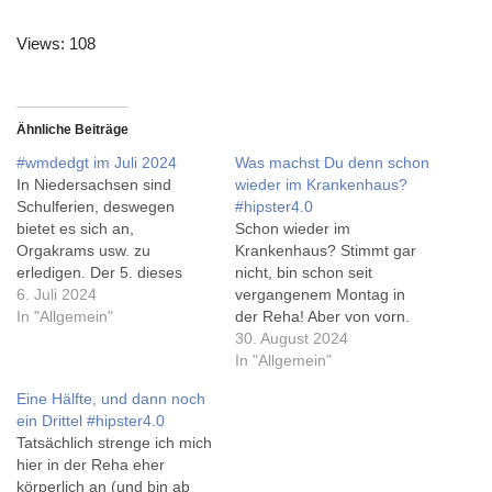
Views: 108
Ähnliche Beiträge
#wmdedgt im Juli 2024
Was machst Du denn schon
In Niedersachsen sind
wieder im Krankenhaus?
Schulferien, deswegen
#hipster4.0
bietet es sich an,
Schon wieder im
Orgakrams usw. zu
Krankenhaus? Stimmt gar
erledigen. Der 5. dieses
nicht, bin schon seit
Monats fiel auf einen
6. Juli 2024
vergangenem Montag in
Freitag, und bevor mein
In "Allgemein"
der Reha! Aber von vorn.
Urlaub in einer Woche
Nachdem ich 2012 rechts
30. August 2024
beginnt, sind da noch ein
ein neues Hüftgelenk
In "Allgemein"
paar Todos offen. Ach ja,
erhalten habe, und damit
Eine Hälfte, und dann noch
darum gehts - erklärt im
bei korrekter Zählung aller
ein Drittel #hipster4.0
'Original', weitere Beiträge
Hüften schon Hipster3.0
Tatsächlich strenge ich mich
bei rivva.de. Also, zuerst…
wurde, war es Mitte August
hier in der Reha eher
auch auf der linken Seite
körperlich an (und bin ab