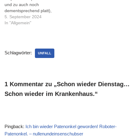
soweit. Die OP in…
und zu auch noch
dementsprechend platt),
aber eine Hälfte und ein
5. September 2024
Drittel ergeben tatsächlich
In "Allgemein"
ein Ganzes, meine
mathematischen
Fähigkeiten haben nicht
gelitten. Heute ist "Halbzeit"
Schlagwörter:
in der Reha, Mitte
UNFALL
September gehts nach
Hause. Und nimmt man…
1 Kommentar zu „Schon wieder Dienstag…
Schon wieder im Krankenhaus.“
Pingback:
Ich bin wieder Patenonkel geworden! Roboter-
Patenonkel. – nullenundeinsenschubser