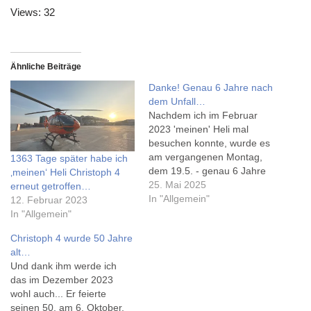
Views: 32
Ähnliche Beiträge
Danke! Genau 6 Jahre nach
dem Unfall…
Nachdem ich im Februar
2023 'meinen' Heli mal
besuchen konnte, wurde es
am vergangenen Montag,
1363 Tage später habe ich
dem 19.5. - genau 6 Jahre
‚meinen‘ Heli Christoph 4
nach dem Unfall - wurde es
25. Mai 2025
erneut getroffen…
noch ein wenig verrückter.
In "Allgemein"
12. Februar 2023
Nach der Arbeit hab ich
In "Allgemein"
Erdbeeren gekauft und
Christoph 4 wurde 50 Jahre
wollte dem Team an der
alt…
MHH so ein kleines
Und dank ihm werde ich
Dankeschön mitbringen.…
das im Dezember 2023
wohl auch... Er feierte
seinen 50. am 6. Oktober,