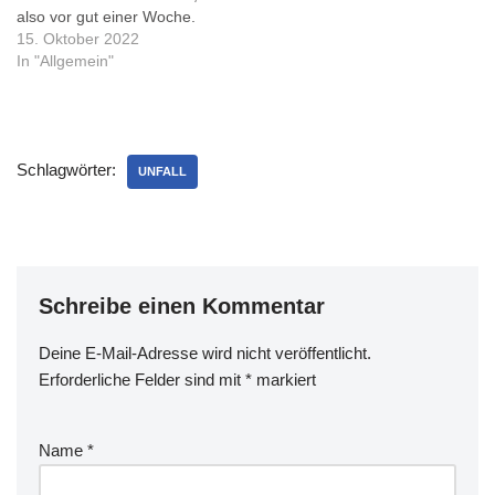
also vor gut einer Woche.
Ich komme erst jetzt dazu,
15. Oktober 2022
das mal in einen
In "Allgemein"
Blogbeitrag zu basteln... Auf
Instragram hat mir Tim
Schaarschmidt
(@photos24) erlaubt, sein
Schlagwörter:
Foto zu verwenden, als
UNFALL
Christoph 4…
Schreibe einen Kommentar
Deine E-Mail-Adresse wird nicht veröffentlicht.
Erforderliche Felder sind mit
*
markiert
Name
*