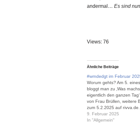
andermal…
Es sind nun
Views: 76
Ähnliche Beiträge
#wmdedgt im Februar 202
Worum gehts? Am 5. eine
bloggt man zu ‚Was machs
eigentlich den ganzen Tag‘
von Frau Brüllen, weitere 
zum 5.2.2025 auf rivva.de.
ist momentan sehr berecht
9. Februar 2025
man sich hier die aktuelle
In "Allgemein"
Beitragsfrequenz anguckt
vergangenen Mittwoch war
turbulent in meinem Kalen