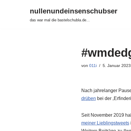
nullenundeinsenschubser
Zum
das war mal die bastelschubla.de...
Inhalt
springen
#wmdedgt
von
011i
5. Januar 2023
Nach jahrelanger Pause 
drüben
bei der ‚Erfinder
Seit November 2019 hab
meiner Lieblingstweets
Weitere Beiträge zu #w