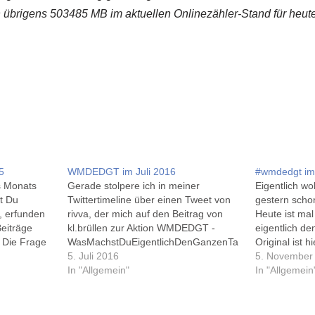
 übrigens 503485 MB im aktuellen Onlinezähler-Stand für heute
5
WMDEDGT im Juli 2016
#wmdedgt im
s Monats
Gerade stolpere ich in meiner
Eigentlich wol
t Du
Twittertimeline über einen Tweet von
gestern scho
, erfunden
rivva, der mich auf den Beitrag von
Heute ist ma
Beiträge
kl.brüllen zur Aktion WMDEDGT -
eigentlich d
 Die Frage
WasMachstDuEigentlichDenGanzenTa
Original ist h
igt, wenn
g hinweist:
5. Juli 2016
Brüllen zu f
5. November
https://twitter.com/rivva/status/750441
In "Allgemein"
bei rivva.de.
In "Allgemein
. Am
888042381313 Die Frage 'Was
Tag, seit Mit
 es recht
machst Du eigentlich den ganzen
- ich hab au
der,…
Tag?' passt gerade ganz gut, denn ich