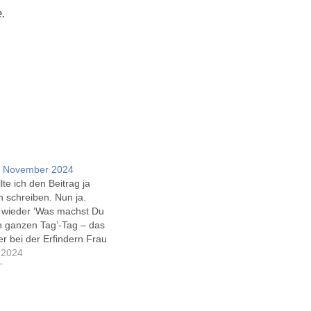
.
 November 2024
lte ich den Beitrag ja
n schreiben. Nun ja.
l wieder ‘Was machst Du
en ganzen Tag’-Tag – das
ier bei der Erfindern Frau
inden, und noch mehr
 2024
 Dienstag. Reha-Sport-
"
te September. Heute nicht
f den Heizungsmonteur…