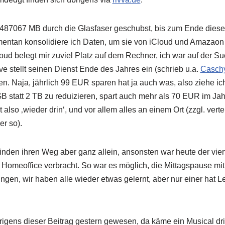
) 487067 MB durch die Glasfaser geschubst, bis zum Ende diese
mentan konsolidiere ich Daten, um sie von iCloud und Amazaon
d belegt mir zuviel Platz auf dem Rechner, ich war auf der Su
 stellt seinen Dienst Ende des Jahres ein (schrieb u.a.
Casch
n. Naja, jährlich 99 EUR sparen hat ja auch was, also ziehe ich
GB statt 2 TB zu reduizieren, spart auch mehr als 70 EUR im Jah
lso ‚wieder drin‘, und vor allem alles an einem Ort (zzgl. verte
er so).
inden ihren Weg aber ganz allein, ansonsten war heute der vier
 Homeoffice verbracht. So war es möglich, die Mittagspause m
ingen, wir haben alle wieder etwas gelernt, aber nur einer hat 
igens dieser Beitrag gestern gewesen, da käme ein Musical dri