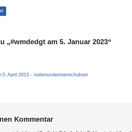
habe mich gerade ein wenig geärgert,
daß ich seit Tagen…
GT
u „#wmdedgt am 5. Januar 2023“
5. April 2023 – nullenundeinsenschubser
inen Kommentar