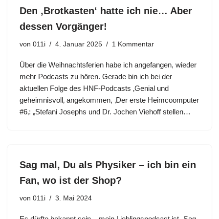
Den ‚Brotkasten‘ hatte ich nie… Aber
dessen Vorgänger!
von
011i
4. Januar 2025
1 Kommentar
Über die Weihnachtsferien habe ich angefangen, wieder
mehr Podcasts zu hören. Gerade bin ich bei der
aktuellen Folge des HNF-Podcasts ‚Genial und
geheimnisvoll‚ angekommen, ‚Der erste Heimcoomputer
#6‚: „Stefani Josephs und Dr. Jochen Viehoff stellen…
Sag mal, Du als Physiker – ich bin ein
Fan, wo ist der Shop?
von
011i
3. Mai 2024
Es dürfte bekannt sein – mein Lieblingspodcast ist „Sag