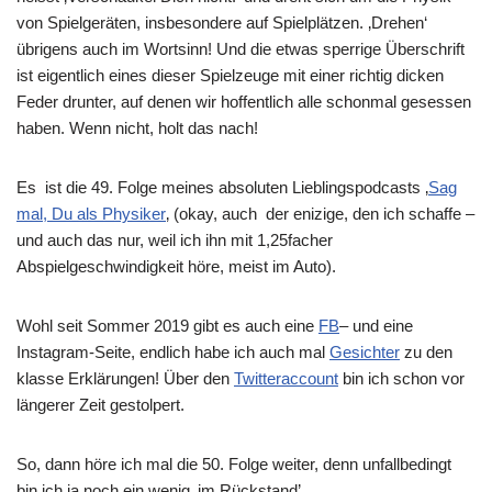
von Spielgeräten, insbesondere auf Spielplätzen. ‚Drehen‘
übrigens auch im Wortsinn! Und die etwas sperrige Überschrift
ist eigentlich eines dieser Spielzeuge mit einer richtig dicken
Feder drunter, auf denen wir hoffentlich alle schonmal gesessen
haben. Wenn nicht, holt das nach!
Es ist die 49. Folge meines absoluten Lieblingspodcasts ‚
Sag
mal, Du als Physiker
‚ (okay, auch der enizige, den ich schaffe –
und auch das nur, weil ich ihn mit 1,25facher
Abspielgeschwindigkeit höre, meist im Auto).
Wohl seit Sommer 2019 gibt es auch eine
FB
– und eine
Instagram-Seite, endlich habe ich auch mal
Gesichter
zu den
klasse Erklärungen! Über den
Twitteraccount
bin ich schon vor
längerer Zeit gestolpert.
So, dann höre ich mal die 50. Folge weiter, denn unfallbedingt
bin ich ja noch ein wenig ‚im Rückstand’…