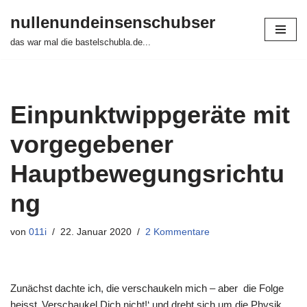
nullenundeinsenschubser
Zum
das war mal die bastelschubla.de...
Inhalt
springen
Einpunktwippgeräte mit
vorgegebener
Hauptbewegungsrichtu
ng
von
011i
22. Januar 2020
2 Kommentare
Zunächst dachte ich, die verschaukeln mich – aber die Folge
heisst ‚Verschaukel Dich nicht!‘ und dreht sich um die Physik