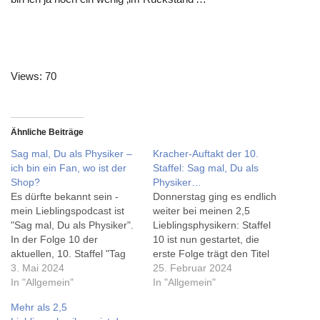
Views: 70
Ähnliche Beiträge
Sag mal, Du als Physiker –
Kracher-Auftakt der 10.
ich bin ein Fan, wo ist der
Staffel: Sag mal, Du als
Shop?
Physiker…
Es dürfte bekannt sein -
Donnerstag ging es endlich
mein Lieblingspodcast ist
weiter bei meinen 2,5
"Sag mal, Du als Physiker".
Lieblingsphysikern: Staffel
In der Folge 10 der
10 ist nun gestartet, die
aktuellen, 10. Staffel "Tag
erste Folge trägt den Titel
der Einheit" sprach
3. Mai 2024
'Rein in die Knautschzone'.
25. Februar 2024
Johannes vom nicht
In "Allgemein"
Es geht um die Sicherheit
In "Allgemein"
existierenden Fanshop, als
von Autos, Airbags,
Mehr als 2,5
er eine Tasse beschrieb.
Gurtstraffer...