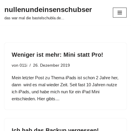
nullenundeinsenschubser
Zum
das war mal die bastelschubla.de...
Inhalt
springen
Weniger ist mehr: Mini statt Pro!
von
011i
26. Dezember 2019
Mein letzter Post zu Thema iPads ist schon 2 Jahre her,
dann wird es mal wieder Zeit. Seit fast 10 Jahren nutze
ich iPads, und habe mich nun für ein iPad Mini
entschieden. Hier gibts…
Ich hab das Backup vergessen!